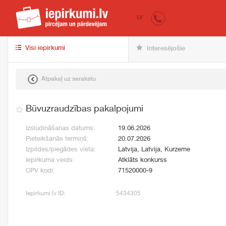
iepirkumi.lv
pir
LV
Visi iepirkumi
Interesējošie
Atpakaļ uz sarakstu
Būvuzraudzības pakalpojumi
Izsludināšanas datums:
19.06.2026
Pieteikšanās termiņš:
20.07.2026
Izpildes/piegādes vieta:
Latvija, Latvija, Kurzeme
Iepirkuma veids:
Atklāts konkurss
CPV kodi:
71520000-9
Iepirkumi.lv ID:
5434305