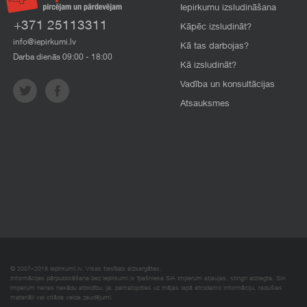
Iepirkumu izsludināšana
+371 25113311
Kāpēc izsludināt?
info@iepirkumi.lv
Kā tas darbojas?
Darba dienās 09:00 - 18:00
Kā izsludināt?
Vadība un konsultācijas
Atsauksmes
© 2007–2018 Iepirkumi.lv. Visas tiesības aizsargātas.
Informācijas pārpublicēšana bez iepirkumi.lv īpašnieka SIA Imperum atļaujas, stingri aizliegta. SIA
Imperum nenes nekādu atbildību, ja, pamatojoties uz mājas lapā atrodamo informāciju, radušies
materiāli vai citāda veida zaudējumi.