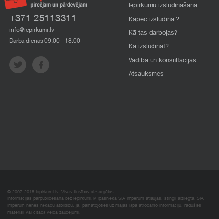
Iepirkumu izsludināšana
+371 25113311
Kāpēc izsludināt?
info@iepirkumi.lv
Kā tas darbojas?
Darba dienās 09:00 - 18:00
Kā izsludināt?
Vadība un konsultācijas
Atsauksmes
© 2007–2018 Iepirkumi.lv. Visas tiesības aizsargātas.
Informācijas pārpublicēšana bez iepirkumi.lv īpašnieka SIA Imperum atļaujas, stingri aizliegta. SIA
Imperum nenes nekādu atbildību, ja, pamatojoties uz mājas lapā atrodamo informāciju, radušies
materiāli vai citāda veida zaudējumi.