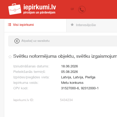
iepirkumi.lv
pir
LV
Visi iepirkumi
Interesējošie
Atpakaļ uz sarakstu
Svētku noformējuma objektu, svētku izgaismojuma
Izsludināšanas datums:
18.06.2026
Pieteikšanās termiņš:
05.08.2026
Izpildes/piegādes vieta:
Latvija, Latvija, Pierīga
Iepirkuma veids:
Metu konkurss
CPV kodi:
31527000-6, 92312000-1
Iepirkumi.lv ID:
5434234