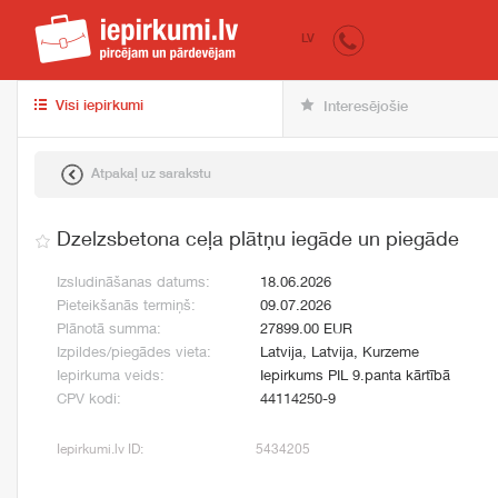
iepirkumi.lv
pir
LV
Visi iepirkumi
Interesējošie
Atpakaļ uz sarakstu
Dzelzsbetona ceļa plātņu iegāde un piegāde
Izsludināšanas datums:
18.06.2026
Pieteikšanās termiņš:
09.07.2026
Plānotā summa:
27899.00 EUR
Izpildes/piegādes vieta:
Latvija, Latvija, Kurzeme
Iepirkuma veids:
Iepirkums PIL 9.panta kārtībā
CPV kodi:
44114250-9
Iepirkumi.lv ID:
5434205