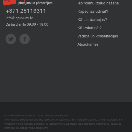
Iepirkumu izsludināšana
+371 25113311
Kāpēc izsludināt?
info@iepirkumi.lv
Kā tas darbojas?
Darba dienās 09:00 - 18:00
Kā izsludināt?
Vadība un konsultācijas
Atsauksmes
© 2007–2018 Iepirkumi.lv. Visas tiesības aizsargātas.
Informācijas pārpublicēšana bez iepirkumi.lv īpašnieka SIA Imperum atļaujas, stingri aizliegta. SIA
Imperum nenes nekādu atbildību, ja, pamatojoties uz mājas lapā atrodamo informāciju, radušies
materiāli vai citāda veida zaudējumi.