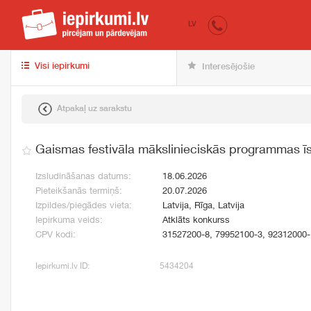
iepirkumi.lv
pir
LV
Visi iepirkumi
Interesējošie
Atpakaļ uz sarakstu
Gaismas festivāla mākslinieciskās programmas ī
Izsludināšanas datums:
18.06.2026
Pieteikšanās termiņš:
20.07.2026
Izpildes/piegādes vieta:
Latvija, Rīga, Latvija
Iepirkuma veids:
Atklāts konkurss
CPV kodi:
31527200-8, 79952100-3, 92312000-
Iepirkumi.lv ID:
5434204