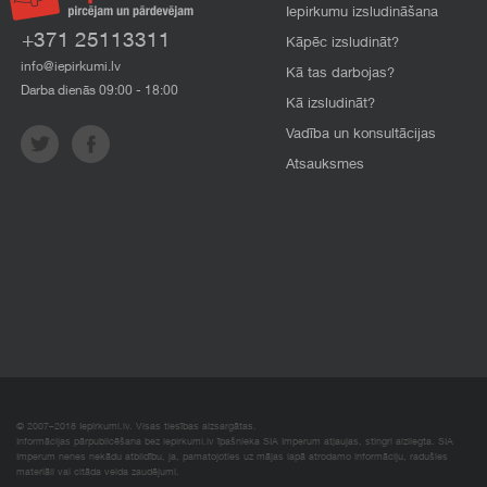
Iepirkumu izsludināšana
+371 25113311
Kāpēc izsludināt?
info@iepirkumi.lv
Kā tas darbojas?
Darba dienās 09:00 - 18:00
Kā izsludināt?
Vadība un konsultācijas
Atsauksmes
© 2007–2018 Iepirkumi.lv. Visas tiesības aizsargātas.
Informācijas pārpublicēšana bez iepirkumi.lv īpašnieka SIA Imperum atļaujas, stingri aizliegta. SIA
Imperum nenes nekādu atbildību, ja, pamatojoties uz mājas lapā atrodamo informāciju, radušies
materiāli vai citāda veida zaudējumi.