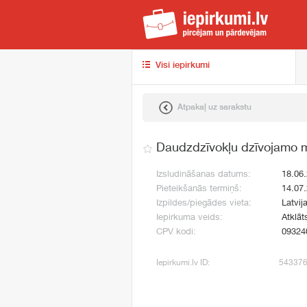
iep
Visi iepirkumi
Atpakaļ uz sarakstu
Daudzdzīvokļu dzīvojamo 
Izsludināšanas datums:
18.06
Pieteikšanās termiņš:
14.07
Izpildes/piegādes vieta:
Latvij
Iepirkuma veids:
Atklāt
CPV kodi:
09324
Iepirkumi.lv ID:
54337