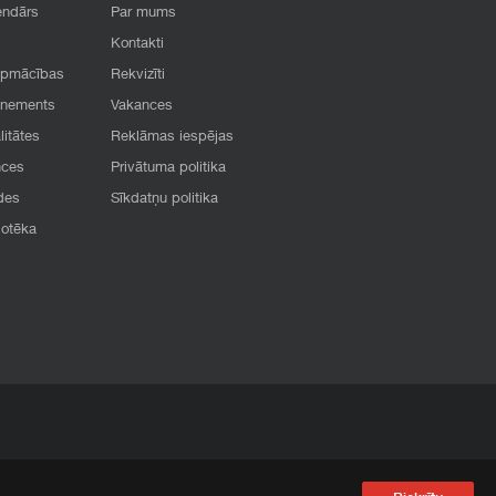
endārs
Par mums
Kontakti
apmācības
Rekvizīti
onements
Vakances
litātes
Reklāmas iespējas
nces
Privātuma politika
des
Sīkdatņu politika
iotēka