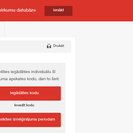
pirkumu datubāze
Ienākt
Drukāt
vēlies iegādāties individuālu šī
kuma apskates kodu, dari to šeit:
Iegādāties kodu
Ievadīt kodu
teikties izmēģinājuma periodam