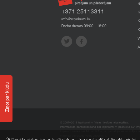
I
+371 25113311
K
info@iepirkumi.lv
K
Darba dienās 09:00 - 18:00
K
V
A
Ziņot par kļūdu
© 2007–2018 Iepirkumi.lv. Visas tiesības aizsargātas.
Informācijas pārpublicēšana bez iepirkumi.lv īpašnieka SIA Impe
Imperum nenes nekādu atbildību, ja, pamatojoties uz mājas l
materiāli vai citāda veida zaudējumi.