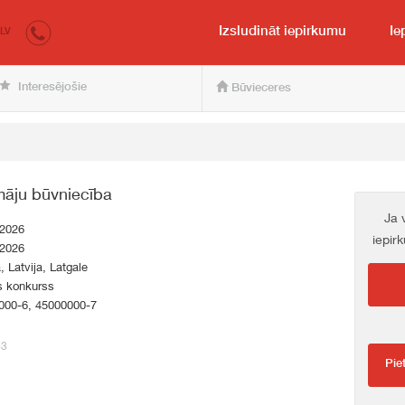
irkumi.lv
pircējam un pārdevējam
Izsludināt iepirkumu
Ie
LV
Interesējošie
Būvieceres
māju būvniecība
Ja 
.2026
iepir
.2026
a, Latvija, Latgale
s konkurss
000-6, 45000000-7
63
Pie