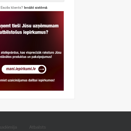
Esošs klients?
Ienākt sistēmā
kadēmija
Atbalsts