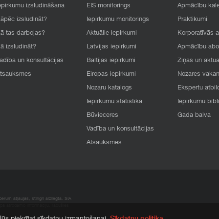
epirkumu izsludināšana
EIS monitorings
Apmācību kal
āpēc izsludināt?
Iepirkumu monitorings
Praktikumi
ā tas darbojas?
Aktuālie iepirkumi
Korporatīvās 
ā izsludināt?
Latvijas iepirkumi
Apmācību ab
adība un konsultācijas
Baltijas iepirkumi
Ziņas un aktua
tsauksmes
Eiropas iepirkumi
Nozares vaka
Nozaru katalogs
Ekspertu atbil
Iepirkumu statistika
Iepirkumu bibl
Būvieceres
Gada balva
Vadība un konsultācijas
Atsauksmes
rum atļaujas, stingri aizliegta. SIA
apā atrodamo informāciju, radušies