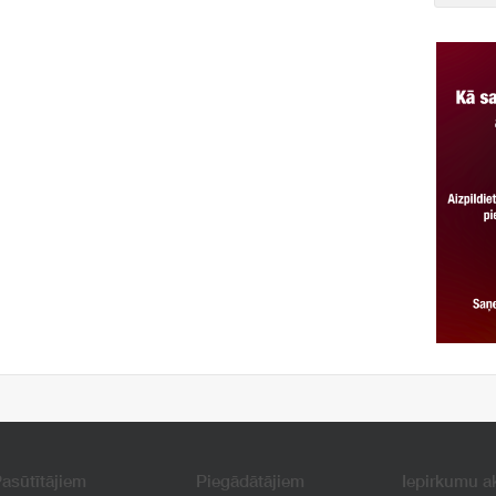
asūtītājiem
Piegādātājiem
Iepirkumu a