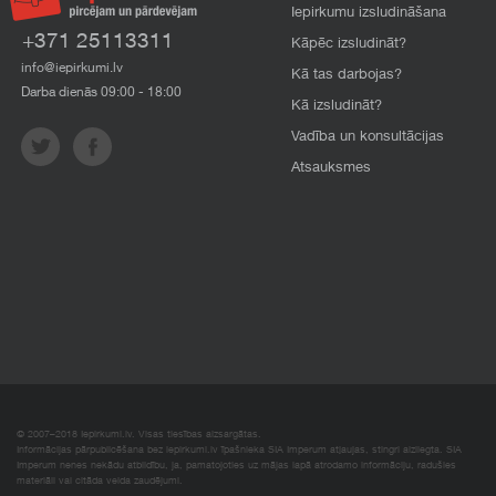
Iepirkumu izsludināšana
+371 25113311
Kāpēc izsludināt?
info@iepirkumi.lv
Kā tas darbojas?
Darba dienās 09:00 - 18:00
Kā izsludināt?
Vadība un konsultācijas
Atsauksmes
© 2007–2018 Iepirkumi.lv. Visas tiesības aizsargātas.
Informācijas pārpublicēšana bez iepirkumi.lv īpašnieka SIA Imperum atļaujas, stingri aizliegta. SIA
Imperum nenes nekādu atbildību, ja, pamatojoties uz mājas lapā atrodamo informāciju, radušies
materiāli vai citāda veida zaudējumi.