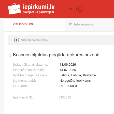
iepirkumi.lv
pir
LV
Visi iepirkumi
Interesējošie
Atpakaļ uz sarakstu
Koksnes šķeldas piegāde apkures sezonā
Izsludināšanas datums:
18.06.2026
Pieteikšanās termiņš:
14.07.2026
Izpildes/piegādes vieta:
Latvija, Latvija, Kurzeme
Iepirkuma veids:
Neregulēts iepirkums
CPV kodi:
09110000-3
Iepirkumi.lv ID:
5433312