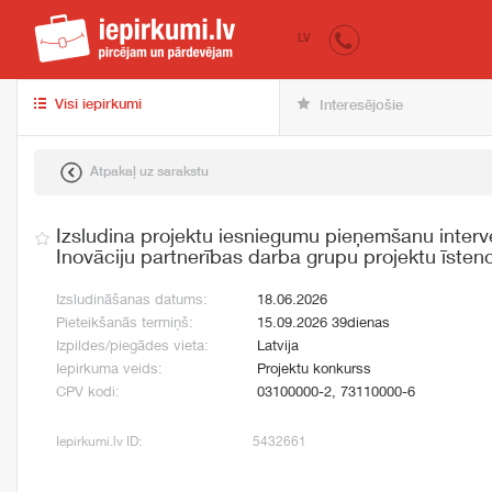
iepirkumi.lv
pir
LV
Visi iepirkumi
Interesējošie
Atpakaļ uz sarakstu
Izsludina projektu iesniegumu pieņemšanu interv
Inovāciju partnerības darba grupu projektu īsten
Izsludināšanas datums:
18.06.2026
Pieteikšanās termiņš:
15.09.2026 39dienas
Izpildes/piegādes vieta:
Latvija
Iepirkuma veids:
Projektu konkurss
CPV kodi:
03100000-2, 73110000-6
Iepirkumi.lv ID:
5432661