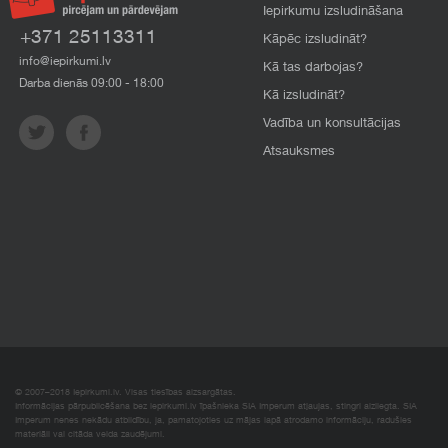
Iepirkumu izsludināšana
+371 25113311
Kāpēc izsludināt?
info@iepirkumi.lv
Kā tas darbojas?
Darba dienās 09:00 - 18:00
Kā izsludināt?
Vadība un konsultācijas
Atsauksmes
© 2007–2018 Iepirkumi.lv. Visas tiesības aizsargātas.
Informācijas pārpublicēšana bez iepirkumi.lv īpašnieka SIA Imperum atļaujas, stingri aizliegta. SIA
Imperum nenes nekādu atbildību, ja, pamatojoties uz mājas lapā atrodamo informāciju, radušies
materiāli vai citāda veida zaudējumi.