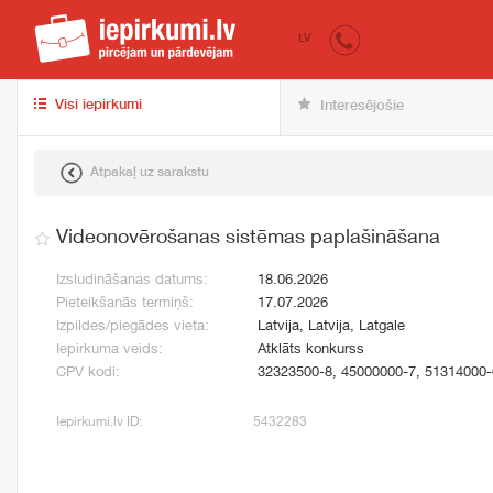
iepirkumi.lv
pir
LV
Visi iepirkumi
Interesējošie
Atpakaļ uz sarakstu
Videonovērošanas sistēmas paplašināšana
Izsludināšanas datums:
18.06.2026
Pieteikšanās termiņš:
17.07.2026
Izpildes/piegādes vieta:
Latvija, Latvija, Latgale
Iepirkuma veids:
Atklāts konkurss
CPV kodi:
32323500-8, 45000000-7, 51314000-
Iepirkumi.lv ID:
5432283