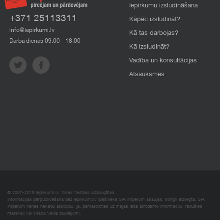
Iepirkumu izsludināšana
+371 25113311
Kāpēc izsludināt?
info@iepirkumi.lv
Kā tas darbojas?
Darba dienās 09:00 - 18:00
Kā izsludināt?
Vadība un konsultācijas
Atsauksmes
© 2007–2018 Iepirkumi.lv. Visas tiesības aizsargātas.
Informācijas pārpublicēšana bez iepirkumi.lv īpašnieka SIA Imperum atļaujas, stingri aizliegta. SIA
Imperum nenes nekādu atbildību, ja, pamatojoties uz mājas lapā atrodamo informāciju, radušies
materiāli vai citāda veida zaudējumi.