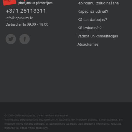
Iepirkumu izsludināšana
+371 25113311
Kāpēc izsludināt?
info@iepirkumi.lv
Kā tas darbojas?
Darba dienās 09:00 - 18:00
Kā izsludināt?
Vadība un konsultācijas
Atsauksmes
© 2007–2018 Iepirkumi.lv. Visas tiesības aizsargātas.
Informācijas pārpublicēšana bez iepirkumi.lv īpašnieka SIA Imperum atļaujas, stingri aizliegta. SIA
Imperum nenes nekādu atbildību, ja, pamatojoties uz mājas lapā atrodamo informāciju, radušies
materiāli vai citāda veida zaudējumi.