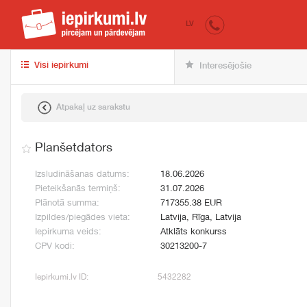
iepirkumi.lv
pir
LV
Visi iepirkumi
Interesējošie
Atpakaļ uz sarakstu
Planšetdators
Izsludināšanas datums:
18.06.2026
Pieteikšanās termiņš:
31.07.2026
Plānotā summa:
717355.38 EUR
Izpildes/piegādes vieta:
Latvija, Rīga, Latvija
Iepirkuma veids:
Atklāts konkurss
CPV kodi:
30213200-7
Iepirkumi.lv ID:
5432282