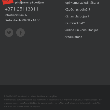
Iepirkumu izsludināšana
+371 25113311
Kāpēc izsludināt?
info@iepirkumi.lv
Kā tas darbojas?
Darba dienās 09:00 - 18:00
Kā izsludināt?
Vadība un konsultācijas
Atsauksmes
© 2007–2018 Iepirkumi.lv. Visas tiesības aizsargātas.
Informācijas pārpublicēšana bez iepirkumi.lv īpašnieka SIA Imperum atļaujas, stingri aizliegta. SIA
Imperum nenes nekādu atbildību, ja, pamatojoties uz mājas lapā atrodamo informāciju, radušies
materiāli vai citāda veida zaudējumi.