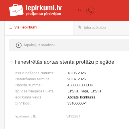
iepirkumi.lv
pir
LV
Visi iepirkumi
Interesējošie
Atpakaļ uz sarakstu
Fenestrētās aortas stenta protēžu piegāde
Izsludināšanas datums:
18.06.2026
Pieteikšanās termiņš:
20.07.2026
Plānotā summa:
450000.00 EUR
Izpildes/piegādes vieta:
Latvija, Rīga, Latvija
Iepirkuma veids:
Atklāts konkurss
CPV kodi:
33100000-1
Iepirkumi.lv ID:
5432281