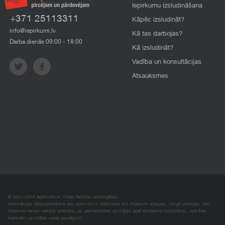
Iepirkumu izsludināšana
+371 25113311
Kāpēc izsludināt?
info@iepirkumi.lv
Kā tas darbojas?
Darba dienās 09:00 - 18:00
Kā izsludināt?
Vadība un konsultācijas
Atsauksmes
© 2007–2018 Iepirkumi.lv. Visas tiesības aizsargātas.
Informācijas pārpublicēšana bez iepirkumi.lv īpašnieka SIA Imperum atļaujas, stingri aizliegta. SIA
Imperum nenes nekādu atbildību, ja, pamatojoties uz mājas lapā atrodamo informāciju, radušies
materiāli vai citāda veida zaudējumi.