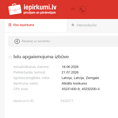
iepirkumi.lv
pir
LV
Visi iepirkumi
Interesējošie
Atpakaļ uz sarakstu
Ielu apgaismojuma izbūve
Izsludināšanas datums:
18.06.2026
Pieteikšanās termiņš:
21.07.2026
Izpildes/piegādes vieta:
Latvija, Latvija, Zemgale
Iepirkuma veids:
Atklāts konkurss
CPV kodi:
45231400-9, 45232200-4
Iepirkumi.lv ID:
5432277