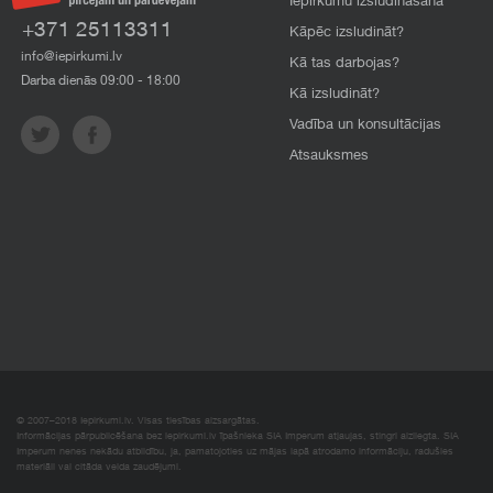
Iepirkumu izsludināšana
+371 25113311
Kāpēc izsludināt?
info@iepirkumi.lv
Kā tas darbojas?
Darba dienās 09:00 - 18:00
Kā izsludināt?
Vadība un konsultācijas
Atsauksmes
© 2007–2018 Iepirkumi.lv. Visas tiesības aizsargātas.
Informācijas pārpublicēšana bez iepirkumi.lv īpašnieka SIA Imperum atļaujas, stingri aizliegta. SIA
Imperum nenes nekādu atbildību, ja, pamatojoties uz mājas lapā atrodamo informāciju, radušies
materiāli vai citāda veida zaudējumi.