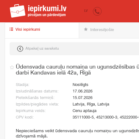
iepirkumi.lv
pir
LV
Visi iepirkumi
Interesējošie
Atpakaļ uz sarakstu
Ūdensvada cauruļu nomaiņa un ugunsdzēsības 
darbi Kandavas ielā 42a, Rīgā
Stadija:
Noslēgts
Izsludināšanas datums:
17.06.2026
Pieteikšanās termiņš:
15.07.2026
Izpildes/piegādes vieta:
Latvija, Rīga, Latvija
Iepirkuma veids:
Cenu aptauja
CPV kodi:
35111000-5, 45213000-3, 45222000-
Nepieciešams veikt ūdensvada cauruļu nomaiņu un ugunsdzēs
dzīvojamā mājā.