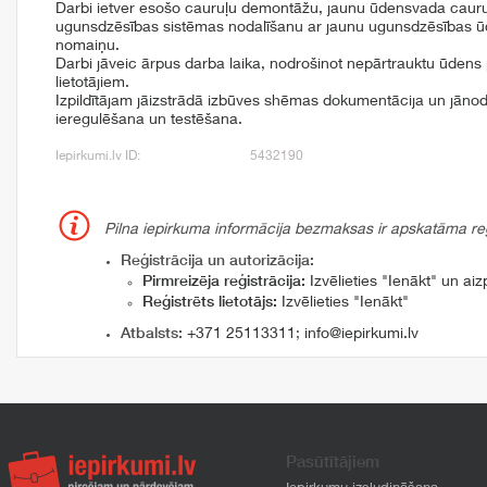
Darbi ietver esošo cauruļu demontāžu, jaunu ūdensvada cauru
ugunsdzēsības sistēmas nodalīšanu ar jaunu ugunsdzēsības 
nomaiņu.
Darbi jāveic ārpus darba laika, nodrošinot nepārtrauktu ūdens
lietotājiem.
Izpildītājam jāizstrādā izbūves shēmas dokumentācija un jānod
ieregulēšana un testēšana.
Iepirkumi.lv ID:
5432190
Pilna iepirkuma informācija bezmaksas ir apskatāma reģi
Reģistrācija un autorizācija:
Pirmreizēja reģistrācija:
Izvēlieties "Ienākt" un aizp
Reģistrēts lietotājs:
Izvēlieties "Ienākt"
Atbalsts:
+371 25113311
;
info@iepirkumi.lv
Pasūtītājiem