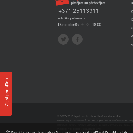
I
+371 25113311
K
info@iepirkumi.lv
K
Darba dienās 09:00 - 18:00
K
V
A
Ziņot par kļūdu
© 2007–2018 Iepirkumi.lv. Visas tiesības aizsargātas.
Informācijas pārpublicēšana bez iepirkumi.lv īpašnieka SIA Impe
Imperum nenes nekādu atbildību, ja, pamatojoties uz mājas l
materiāli vai citāda veida zaudējumi.