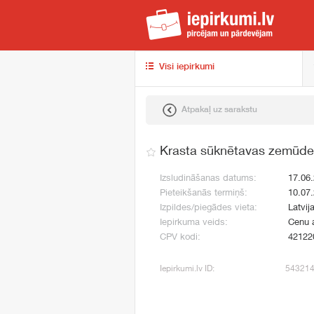
iep
Visi iepirkumi
Atpakaļ uz sarakstu
Krasta sūknētavas zemūden
Izsludināšanas datums:
17.06
Pieteikšanās termiņš:
10.07
Izpildes/piegādes vieta:
Latvij
Iepirkuma veids:
Cenu 
CPV kodi:
42122
Iepirkumi.lv ID:
54321