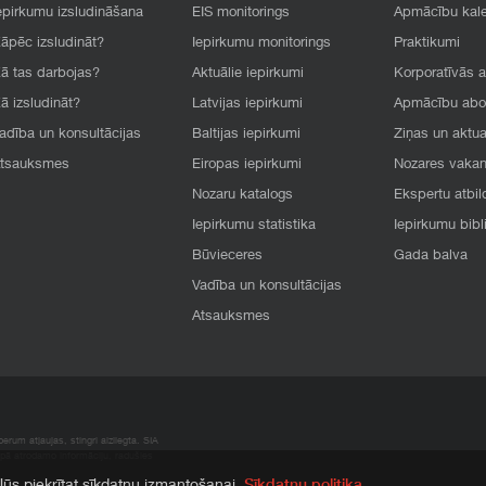
epirkumu izsludināšana
EIS monitorings
Apmācību kal
āpēc izsludināt?
Iepirkumu monitorings
Praktikumi
ā tas darbojas?
Aktuālie iepirkumi
Korporatīvās 
ā izsludināt?
Latvijas iepirkumi
Apmācību ab
adība un konsultācijas
Baltijas iepirkumi
Ziņas un aktua
tsauksmes
Eiropas iepirkumi
Nozares vaka
Nozaru katalogs
Ekspertu atbil
Iepirkumu statistika
Iepirkumu bibl
Būvieceres
Gada balva
Vadība un konsultācijas
Atsauksmes
rum atļaujas, stingri aizliegta. SIA
apā atrodamo informāciju, radušies