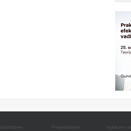
asūtītājiem
Piegādātājiem
Iepirkumu a