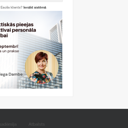
Esošs klients?
Ienākt sistēmā
kadēmija
Atbalsts