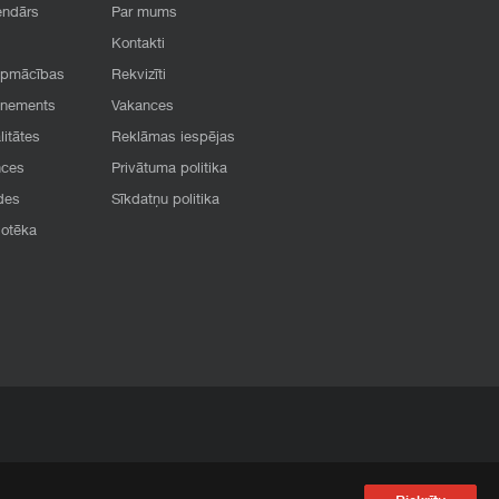
endārs
Par mums
Kontakti
apmācības
Rekvizīti
onements
Vakances
litātes
Reklāmas iespējas
nces
Privātuma politika
des
Sīkdatņu politika
iotēka