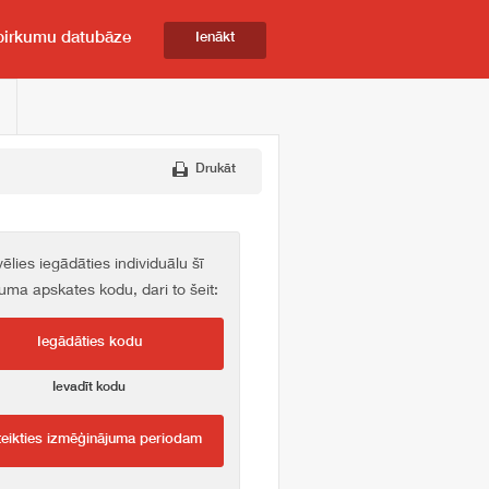
pirkumu datubāze
Ienākt
Drukāt
vēlies iegādāties individuālu šī
kuma apskates kodu, dari to šeit:
Iegādāties kodu
Ievadīt kodu
teikties izmēģinājuma periodam