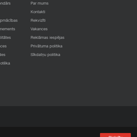
endārs
Par mums
Kontakti
apmācības
Rekvizīti
onements
Vakances
litātes
Reklāmas iespējas
nces
Privātuma politika
des
Sīkdatņu politika
iotēka