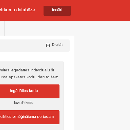
pirkumu datubāze
Ienākt
Drukāt
vēlies iegādāties individuālu šī
kuma apskates kodu, dari to šeit:
Iegādāties kodu
Ievadīt kodu
teikties izmēģinājuma periodam