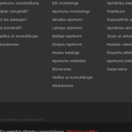
epirkumu izsludināšana
EIS monitorings
Apmācību kal
āpēc izsludināt?
Iepirkumu monitorings
Praktikumi
ā tas darbojas?
Aktuālie iepirkumi
Korporatīvās 
ā izsludināt?
Latvijas iepirkumi
Apmācību ab
adība un konsultācijas
Baltijas iepirkumi
Ziņas un aktua
tsauksmes
Eiropas iepirkumi
Nozares vaka
Nozaru katalogs
Ekspertu atbil
Iepirkumu statistika
Iepirkumu bibl
Būvieceres
Gada balva
Vadība un konsultācijas
Atsauksmes
rum atļaujas, stingri aizliegta. SIA
apā atrodamo informāciju, radušies