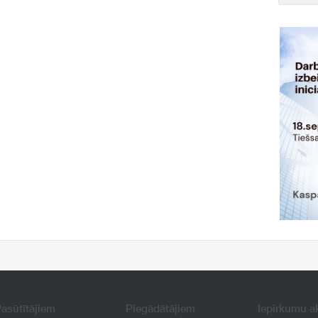
asūtītājiem
Piegādātājiem
Iepirkumu a