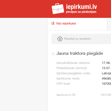
iep
Visi iepirkumi
Atpakaļ uz sarakstu
Jauna traktora piegāde
Izsludināšanas datums:
17.06
Pieteikšanās termiņš:
13.07
Izpildes/piegādes vieta:
Latvij
Iepirkuma veids:
Atklāt
CPV kodi:
16700
Iepirkumi.lv ID:
54319