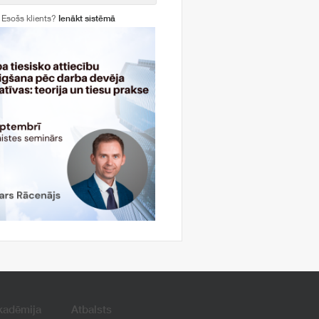
Esošs klients?
Ienākt sistēmā
kadēmija
Atbalsts