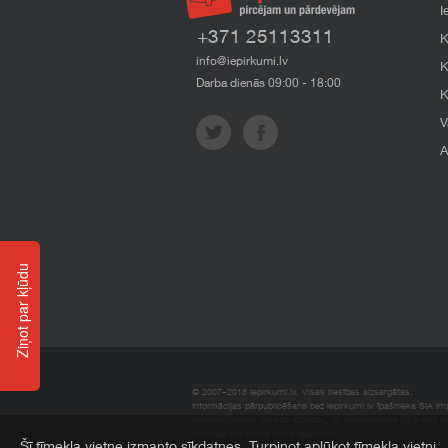
I
+371 25113311
K
info@iepirkumi.lv
K
Darba dienās 09:00 - 18:00
K
V
A
Ziņot par kļūdu
© 2007–2018 Iepirkumi.lv. Visas tiesības aizsargātas.
Informācijas pārpublicēšana bez iepirkumi.lv īpašnieka SIA Impe
Imperum nenes nekādu atbildību, ja, pamatojoties uz mājas l
materiāli vai citāda veida zaudējumi.