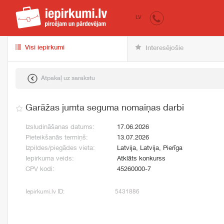
iepirkumi.lv
pir
LV
Visi iepirkumi
Interesējošie
Atpakaļ uz sarakstu
Garāžas jumta seguma nomaiņas darbi
Izsludināšanas datums:
17.06.2026
Pieteikšanās termiņš:
13.07.2026
Izpildes/piegādes vieta:
Latvija, Latvija, Pierīga
Iepirkuma veids:
Atklāts konkurss
CPV kodi:
45260000-7
Iepirkumi.lv ID:
5431886