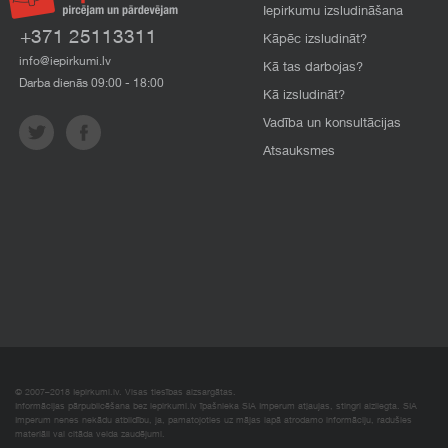
Iepirkumu izsludināšana
+371 25113311
Kāpēc izsludināt?
info@iepirkumi.lv
Kā tas darbojas?
Darba dienās 09:00 - 18:00
Kā izsludināt?
Vadība un konsultācijas
Atsauksmes
© 2007–2018 Iepirkumi.lv. Visas tiesības aizsargātas.
Informācijas pārpublicēšana bez iepirkumi.lv īpašnieka SIA Imperum atļaujas, stingri aizliegta. SIA
Imperum nenes nekādu atbildību, ja, pamatojoties uz mājas lapā atrodamo informāciju, radušies
materiāli vai citāda veida zaudējumi.