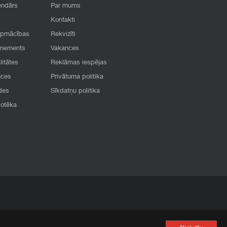
endārs
Par mums
Kontakti
apmācības
Rekvizīti
onements
Vakances
litātes
Reklāmas iespējas
nces
Privātuma politika
des
Sīkdatņu politika
iotēka