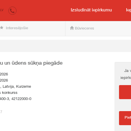
irkumi.lv
pircējam un pārdevējam
Izsludināt iepirkumu
Ie
LV
Interesējošie
Būvieceres
pu un ūdens sūkņa piegāde
Ja 
.2026
iepir
.2026
a, Latvija, Kurzeme
s konkurss
400-3, 42122000-0
57
Pie