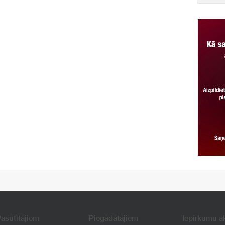
asūtītājiem
Piegādātājiem
Iepirkumu a