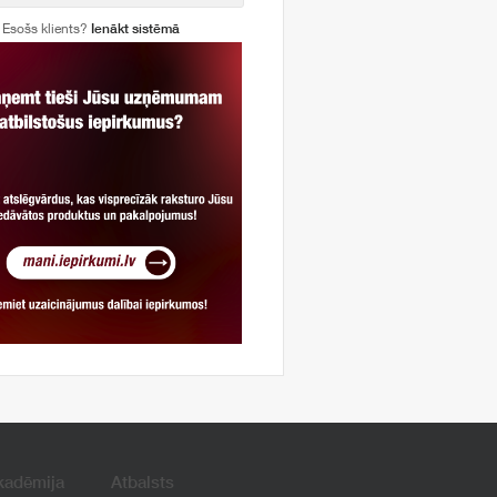
Esošs klients?
Ienākt sistēmā
kadēmija
Atbalsts