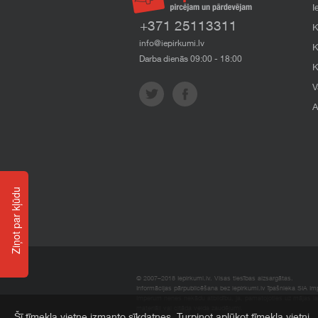
I
+371 25113311
K
info@iepirkumi.lv
K
Darba dienās 09:00 - 18:00
K
V
A
Ziņot par kļūdu
© 2007–2018 Iepirkumi.lv. Visas tiesības aizsargātas.
Informācijas pārpublicēšana bez iepirkumi.lv īpašnieka SIA Impe
Imperum nenes nekādu atbildību, ja, pamatojoties uz mājas l
materiāli vai citāda veida zaudējumi.