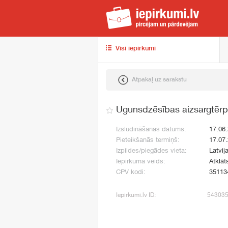
iep
Visi iepirkumi
Atpakaļ uz sarakstu
Ugunsdzēsības aizsargtēr
Izsludināšanas datums:
17.06
Pieteikšanās termiņš:
17.07
Izpildes/piegādes vieta:
Latvij
Iepirkuma veids:
Atklāt
CPV kodi:
35113
Iepirkumi.lv ID:
54303