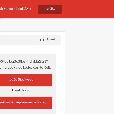
pirkumu datubāze
Ienākt
Drukāt
vēlies iegādāties individuālu šī
kuma apskates kodu, dari to šeit:
Iegādāties kodu
Ievadīt kodu
teikties izmēģinājuma periodam