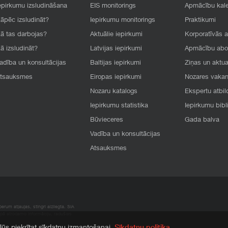
epirkumu izsludināšana
EIS monitorings
Apmācību kal
āpēc izsludināt?
Iepirkumu monitorings
Praktikumi
ā tas darbojas?
Aktuālie iepirkumi
Korporatīvās 
ā izsludināt?
Latvijas iepirkumi
Apmācību ab
adība un konsultācijas
Baltijas iepirkumi
Ziņas un aktua
tsauksmes
Eiropas iepirkumi
Nozares vaka
Nozaru katalogs
Ekspertu atbil
Iepirkumu statistika
Iepirkumu bibl
Būvieceres
Gada balva
Vadība un konsultācijas
Atsauksmes
rum atļaujas, stingri aizliegta. SIA
apā atrodamo informāciju, radušies