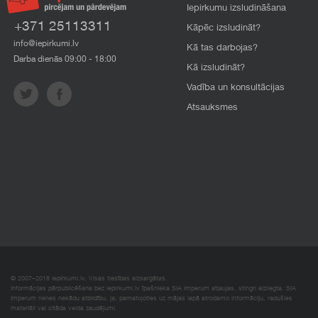
Iepirkumu izsludināšana
+371 25113311
Kāpēc izsludināt?
info@iepirkumi.lv
Kā tas darbojas?
Darba dienās 09:00 - 18:00
Kā izsludināt?
Vadība un konsultācijas
Atsauksmes
© 2007–2018 Iepirkumi.lv. Visas tiesības aizsargātas.
Informācijas pārpublicēšana bez iepirkumi.lv īpašnieka SIA Imperum atļaujas, stingri aizliegta. SIA
Imperum nenes nekādu atbildību, ja, pamatojoties uz mājas lapā atrodamo informāciju, radušies
materiāli vai citāda veida zaudējumi.