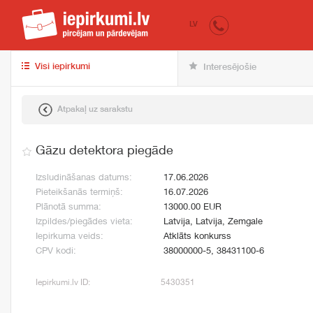
iepirkumi.lv
pir
LV
Visi iepirkumi
Interesējošie
Atpakaļ uz sarakstu
Gāzu detektora piegāde
Izsludināšanas datums:
17.06.2026
Pieteikšanās termiņš:
16.07.2026
Plānotā summa:
13000.00 EUR
Izpildes/piegādes vieta:
Latvija, Latvija, Zemgale
Iepirkuma veids:
Atklāts konkurss
CPV kodi:
38000000-5, 38431100-6
Iepirkumi.lv ID:
5430351