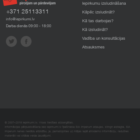
Iepirkumu izsludināšana
+371 25113311
Kāpēc izsludināt?
info@iepirkumi.lv
Kā tas darbojas?
Darba dienās 09:00 - 18:00
Kā izsludināt?
Vadība un konsultācijas
Atsauksmes
© 2007–2018 Iepirkumi.lv. Visas tiesības aizsargātas.
Informācijas pārpublicēšana bez iepirkumi.lv īpašnieka SIA Imperum atļaujas, stingri aizliegta. SIA
Imperum nenes nekādu atbildību, ja, pamatojoties uz mājas lapā atrodamo informāciju, radušies
materiāli vai citāda veida zaudējumi.