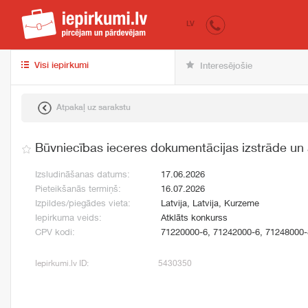
iepirkumi.lv
pir
LV
Visi iepirkumi
Interesējošie
Atpakaļ uz sarakstu
Būvniecības ieceres dokumentācijas izstrāde un
Izsludināšanas datums:
17.06.2026
Pieteikšanās termiņš:
16.07.2026
Izpildes/piegādes vieta:
Latvija, Latvija, Kurzeme
Iepirkuma veids:
Atklāts konkurss
CPV kodi:
71220000-6, 71242000-6, 71248000-
Iepirkumi.lv ID:
5430350