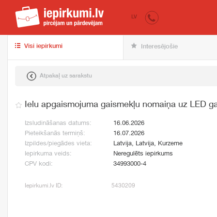
iepirkumi.lv
pir
LV
Visi iepirkumi
Interesējošie
Atpakaļ uz sarakstu
Ielu apgaismojuma gaismekļu nomaiņa uz LED g
Izsludināšanas datums:
16.06.2026
Pieteikšanās termiņš:
16.07.2026
Izpildes/piegādes vieta:
Latvija, Latvija, Kurzeme
Iepirkuma veids:
Neregulēts iepirkums
CPV kodi:
34993000-4
Iepirkumi.lv ID:
5430209