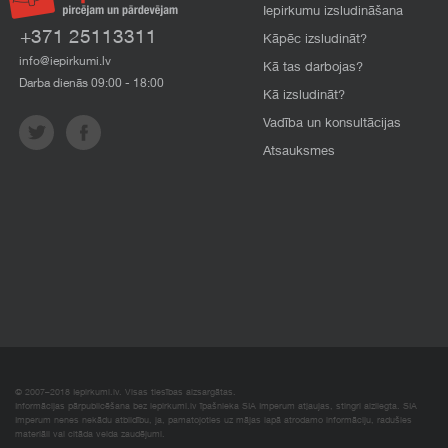
Iepirkumu izsludināšana
+371 25113311
Kāpēc izsludināt?
info@iepirkumi.lv
Kā tas darbojas?
Darba dienās 09:00 - 18:00
Kā izsludināt?
Vadība un konsultācijas
Atsauksmes
© 2007–2018 Iepirkumi.lv. Visas tiesības aizsargātas.
Informācijas pārpublicēšana bez iepirkumi.lv īpašnieka SIA Imperum atļaujas, stingri aizliegta. SIA
Imperum nenes nekādu atbildību, ja, pamatojoties uz mājas lapā atrodamo informāciju, radušies
materiāli vai citāda veida zaudējumi.