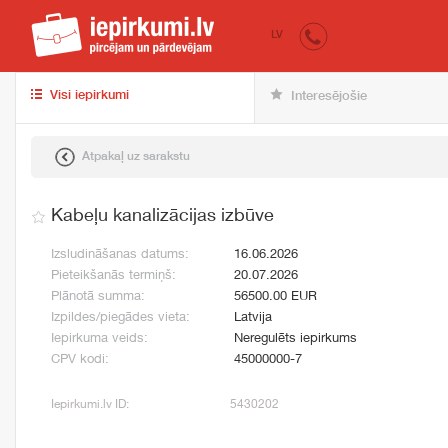
iepirkumi.lv
pir
LV
Visi iepirkumi
Interesējošie
Atpakaļ uz sarakstu
Kabeļu kanalizācijas izbūve
Izsludināšanas datums:
16.06.2026
Pieteikšanās termiņš:
20.07.2026
Plānotā summa:
56500.00 EUR
Izpildes/piegādes vieta:
Latvija
Iepirkuma veids:
Neregulēts iepirkums
CPV kodi:
45000000-7
Iepirkumi.lv ID:
5430202