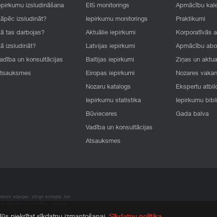
epirkumu izsludināšana
EIS monitorings
Apmācību kal
āpēc izsludināt?
Iepirkumu monitorings
Praktikumi
ā tas darbojas?
Aktuālie iepirkumi
Korporatīvās 
ā izsludināt?
Latvijas iepirkumi
Apmācību ab
adība un konsultācijas
Baltijas iepirkumi
Ziņas un aktua
tsauksmes
Eiropas iepirkumi
Nozares vaka
Nozaru katalogs
Ekspertu atbil
Iepirkumu statistika
Iepirkumu bibl
Būvieceres
Gada balva
Vadība un konsultācijas
Atsauksmes
rum atļaujas, stingri aizliegta. SIA
apā atrodamo informāciju, radušies