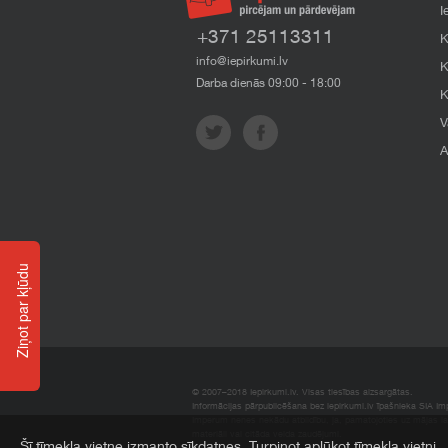
I
+371 25113311
K
info@iepirkumi.lv
K
Darba dienās 09:00 - 18:00
K
V
A
Ziņot par kļūdu
© 2007–2018 Iepirkumi.lv. Visas tiesības aizsargātas.
Informācijas pārpublicēšana bez iepirkumi.lv īpašnieka SIA Impe
Imperum nenes nekādu atbildību, ja, pamatojoties uz mājas l
materiāli vai citāda veida zaudējumi.