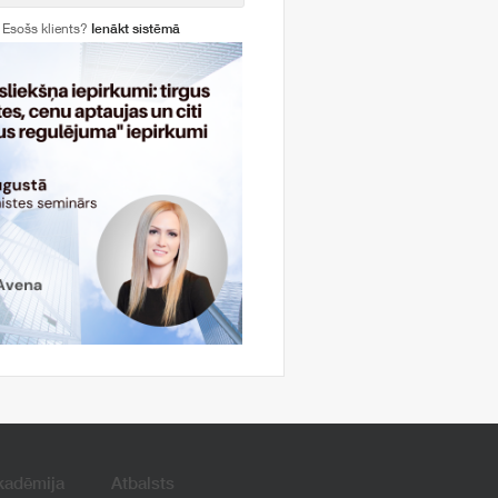
Esošs klients?
Ienākt sistēmā
kadēmija
Atbalsts