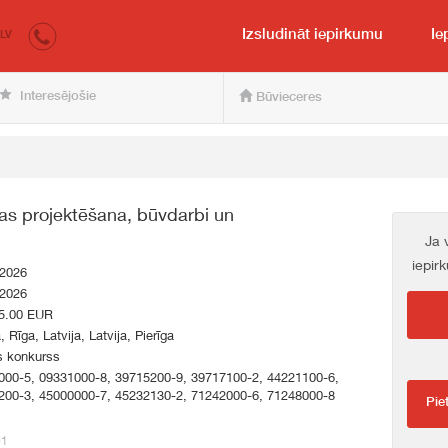
irkumi.lv
pircējam un pārdevējam
Izsludināt iepirkumu
Ie
LV
Interesējošie
Būvieceres
as projektēšana, būvdarbi un
Ja 
iepir
.2026
.2026
5.00 EUR
, Rīga, Latvija, Latvija, Pierīga
s konkurss
000-5, 09331000-8, 39715200-9, 39717100-2, 44221100-6,
200-3, 45000000-7, 45232130-2, 71242000-6, 71248000-8
Pie
01