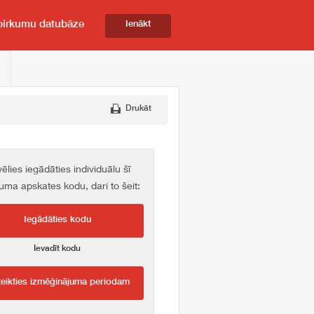
pirkumu datubāze
Ienākt
Drukāt
vēlies iegādāties individuālu šī
kuma apskates kodu, dari to šeit:
Iegādāties kodu
Ievadīt kodu
teikties izmēģinājuma periodam