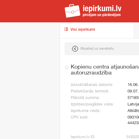
iep
Visi iepirkumi
Atpakaļ uz sarakstu
Kopienu centra atjaunošan
autoruzraudzība
Izsludināšanas datums:
16.06
Pieteikšanās termiņš:
09.07
Plānotā summa:
57185
Izpildes/piegādes vieta:
Latvija
Iepirkuma veids:
Atklāt
CPV kodi:
09310
44423
Iepirkumi.lv ID:
54302