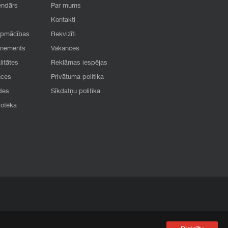
endārs
Par mums
Kontakti
apmācības
Rekvizīti
onements
Vakances
litātes
Reklāmas iespējas
nces
Privātuma politika
des
Sīkdatņu politika
iotēka