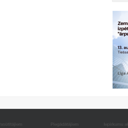
asūtītājiem
Piegādātājiem
Iepirkumu a