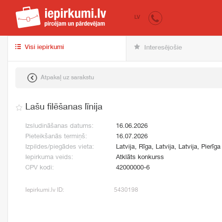
iepirkumi.lv
pir
LV
Visi iepirkumi
Interesējošie
Atpakaļ uz sarakstu
Lašu filēšanas līnija
Izsludināšanas datums:
16.06.2026
Pieteikšanās termiņš:
16.07.2026
Izpildes/piegādes vieta:
Latvija, Rīga, Latvija, Latvija, Pierīga
Iepirkuma veids:
Atklāts konkurss
CPV kodi:
42000000-6
Iepirkumi.lv ID:
5430198