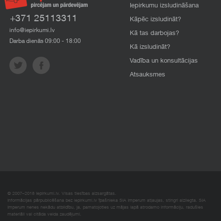
Iepirkumu izsludināšana
+371 25113311
Kāpēc izsludināt?
info@iepirkumi.lv
Kā tas darbojas?
Darba dienās 09:00 - 18:00
Kā izsludināt?
Vadība un konsultācijas
Atsauksmes
© 2007–2018 Iepirkumi.lv. Visas tiesības aizsargātas.
Informācijas pārpublicēšana bez iepirkumi.lv īpašnieka SIA Imperum atļaujas, stingri aizliegta. SIA
Imperum nenes nekādu atbildību, ja, pamatojoties uz mājas lapā atrodamo informāciju, radušies
materiāli vai citāda veida zaudējumi.