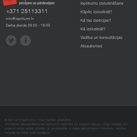
Iepirkumu izsludināšana
+371 25113311
Kāpēc izsludināt?
info@iepirkumi.lv
Kā tas darbojas?
Darba dienās 09:00 - 18:00
Kā izsludināt?
Vadība un konsultācijas
Atsauksmes
© 2007–2018 Iepirkumi.lv. Visas tiesības aizsargātas.
Informācijas pārpublicēšana bez iepirkumi.lv īpašnieka SIA Imperum atļaujas, stingri aizliegta. SIA
Imperum nenes nekādu atbildību, ja, pamatojoties uz mājas lapā atrodamo informāciju, radušies
materiāli vai citāda veida zaudējumi.