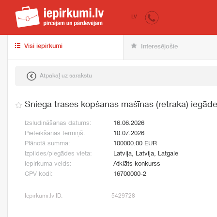
iepirkumi.lv
pir
LV
Visi iepirkumi
Interesējošie
Atpakaļ uz sarakstu
Sniega trases kopšanas mašīnas (retraka) iegād
Izsludināšanas datums:
16.06.2026
Pieteikšanās termiņš:
10.07.2026
Plānotā summa:
100000.00 EUR
Izpildes/piegādes vieta:
Latvija, Latvija, Latgale
Iepirkuma veids:
Atklāts konkurss
CPV kodi:
16700000-2
Iepirkumi.lv ID:
5429728