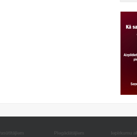
asūtītājiem
Piegādātājiem
Iepirkumu a