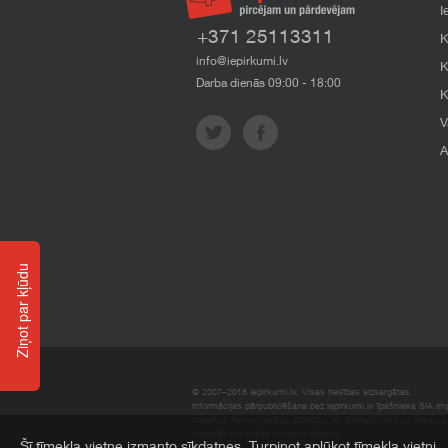
I
+371 25113311
K
info@iepirkumi.lv
K
Darba dienās 09:00 - 18:00
K
V
A
Ziņot par kļūdu
© 2007–2018 Iepirkumi.lv. Visas tiesības aizsargātas.
Informācijas pārpublicēšana bez iepirkumi.lv īpašnieka SIA Impe
Imperum nenes nekādu atbildību, ja, pamatojoties uz mājas l
materiāli vai citāda veida zaudējumi.