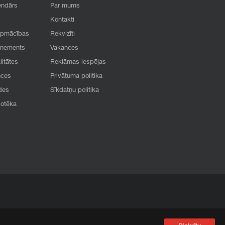
endārs
Par mums
Kontakti
apmācības
Rekvizīti
onements
Vakances
litātes
Reklāmas iespējas
nces
Privātuma politika
des
Sīkdatņu politika
iotēka