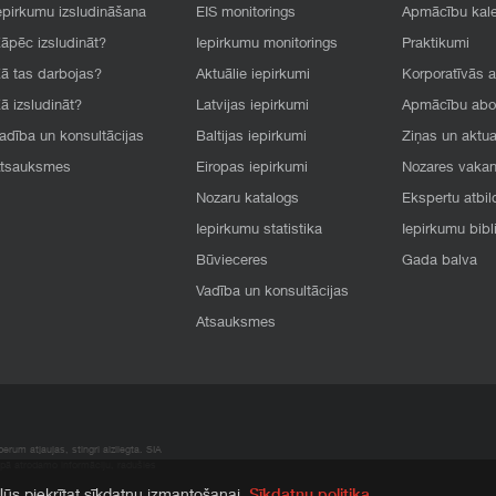
epirkumu izsludināšana
EIS monitorings
Apmācību kal
āpēc izsludināt?
Iepirkumu monitorings
Praktikumi
ā tas darbojas?
Aktuālie iepirkumi
Korporatīvās 
ā izsludināt?
Latvijas iepirkumi
Apmācību ab
adība un konsultācijas
Baltijas iepirkumi
Ziņas un aktua
tsauksmes
Eiropas iepirkumi
Nozares vaka
Nozaru katalogs
Ekspertu atbil
Iepirkumu statistika
Iepirkumu bibl
Būvieceres
Gada balva
Vadība un konsultācijas
Atsauksmes
rum atļaujas, stingri aizliegta. SIA
apā atrodamo informāciju, radušies