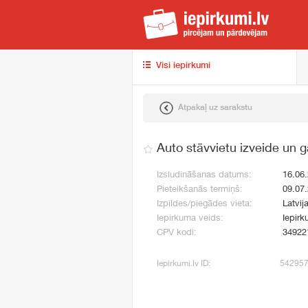
iep
Visi iepirkumi
Atpakaļ uz sarakstu
Auto stāvvietu izveide un 
Izsludināšanas datums:
16.06
Pieteikšanās termiņš:
09.07
Izpildes/piegādes vieta:
Latvij
Iepirkuma veids:
Iepirk
CPV kodi:
34922
Iepirkumi.lv ID:
54295