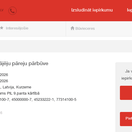
irkumi.lv
pircējam un pārdevējam
Izsludināt iepirkumu
Ie
LV
Interesējošie
Būvieceres
gājēju pāreju pārbūve
Ja 
.2026
iepir
.2026
a, Latvija, Kurzeme
ums PIL 9.panta kārtībā
100-7, 45000000-7, 45233222-1, 77314100-5
76
Pie