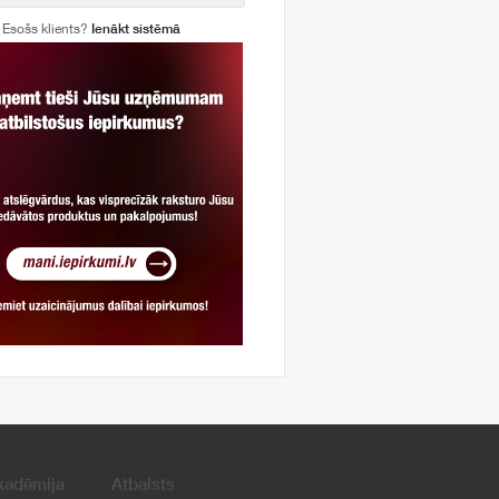
Esošs klients?
Ienākt sistēmā
kadēmija
Atbalsts