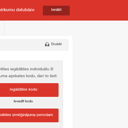
pirkumu datubāze
Ienākt
Drukāt
vēlies iegādāties individuālu šī
kuma apskates kodu, dari to šeit:
Iegādāties kodu
Ievadīt kodu
teikties izmēģinājuma periodam