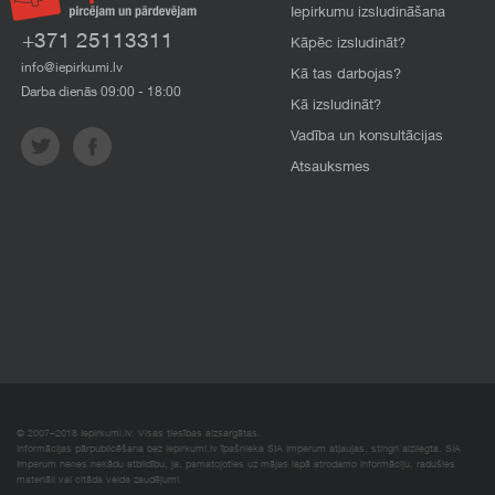
Iepirkumu izsludināšana
+371 25113311
Kāpēc izsludināt?
info@iepirkumi.lv
Kā tas darbojas?
Darba dienās 09:00 - 18:00
Kā izsludināt?
Vadība un konsultācijas
Atsauksmes
© 2007–2018 Iepirkumi.lv. Visas tiesības aizsargātas.
Informācijas pārpublicēšana bez iepirkumi.lv īpašnieka SIA Imperum atļaujas, stingri aizliegta. SIA
Imperum nenes nekādu atbildību, ja, pamatojoties uz mājas lapā atrodamo informāciju, radušies
materiāli vai citāda veida zaudējumi.