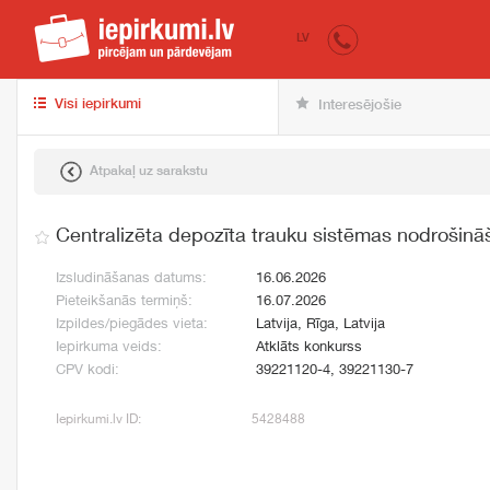
iepirkumi.lv
pir
LV
Visi iepirkumi
Interesējošie
Atpakaļ uz sarakstu
Centralizēta depozīta trauku sistēmas nodrošin
Izsludināšanas datums:
16.06.2026
Pieteikšanās termiņš:
16.07.2026
Izpildes/piegādes vieta:
Latvija, Rīga, Latvija
Iepirkuma veids:
Atklāts konkurss
CPV kodi:
39221120-4, 39221130-7
Iepirkumi.lv ID:
5428488