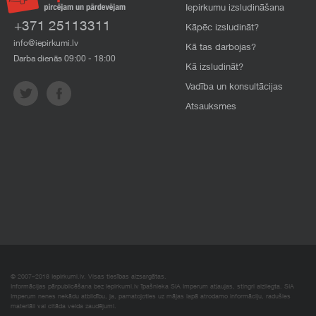
Iepirkumu izsludināšana
+371 25113311
Kāpēc izsludināt?
info@iepirkumi.lv
Kā tas darbojas?
Darba dienās 09:00 - 18:00
Kā izsludināt?
Vadība un konsultācijas
Atsauksmes
© 2007–2018 Iepirkumi.lv. Visas tiesības aizsargātas.
Informācijas pārpublicēšana bez iepirkumi.lv īpašnieka SIA Imperum atļaujas, stingri aizliegta. SIA
Imperum nenes nekādu atbildību, ja, pamatojoties uz mājas lapā atrodamo informāciju, radušies
materiāli vai citāda veida zaudējumi.