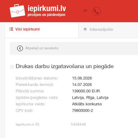
iepirkumi.lv
pir
LV
Visi iepirkumi
Interesējošie
Atpakaļ uz sarakstu
Drukas darbu izgatavošana un piegāde
Izsludināšanas datums:
15.06.2026
Pieteikšanās termiņš:
14.07.2026
Plānotā summa:
139000.00 EUR
Izpildes/piegādes vieta:
Latvija, Rīga, Latvija
Iepirkuma veids:
Atklāts konkurss
CPV kodi:
79800000-2
Iepirkumi.lv ID:
5428446