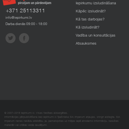
Iepirkumu izsludināšana
+371 25113311
Kāpēc izsludināt?
info@iepirkumi.lv
Kā tas darbojas?
Darba dienās 09:00 - 18:00
Kā izsludināt?
Vadība un konsultācijas
Atsauksmes
© 2007–2018 Iepirkumi.lv. Visas tiesības aizsargātas.
Informācijas pārpublicēšana bez iepirkumi.lv īpašnieka SIA Imperum atļaujas, stingri aizliegta. SIA
Imperum nenes nekādu atbildību, ja, pamatojoties uz mājas lapā atrodamo informāciju, radušies
materiāli vai citāda veida zaudējumi.