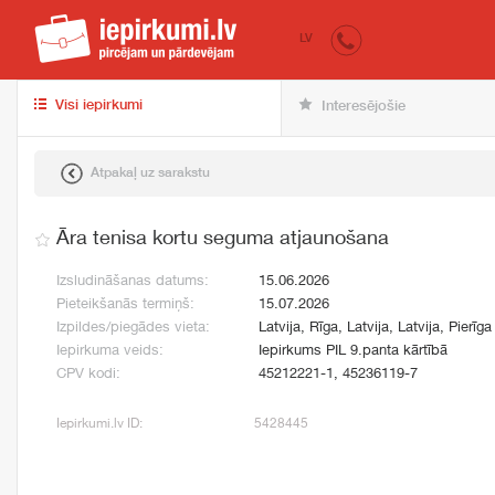
iepirkumi.lv
pir
LV
Visi iepirkumi
Interesējošie
Atpakaļ uz sarakstu
Āra tenisa kortu seguma atjaunošana
Izsludināšanas datums:
15.06.2026
Pieteikšanās termiņš:
15.07.2026
Izpildes/piegādes vieta:
Latvija, Rīga, Latvija, Latvija, Pierīga
Iepirkuma veids:
Iepirkums PIL 9.panta kārtībā
CPV kodi:
45212221-1, 45236119-7
Iepirkumi.lv ID:
5428445