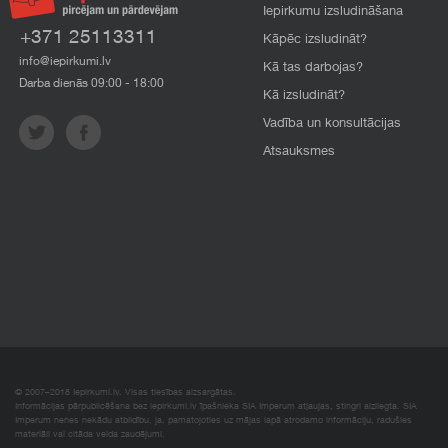
Iepirkumu izsludināšana
+371 25113311
Kāpēc izsludināt?
info@iepirkumi.lv
Kā tas darbojas?
Darba dienās 09:00 - 18:00
Kā izsludināt?
Vadība un konsultācijas
Atsauksmes
© 2007–2018 Iepirkumi.lv. Visas tiesības aizsargātas.
Informācijas pārpublicēšana bez iepirkumi.lv īpašnieka SIA Imperum atļaujas, stingri aizliegta. SIA
Imperum nenes nekādu atbildību, ja, pamatojoties uz mājas lapā atrodamo informāciju, radušies
materiāli vai citāda veida zaudējumi.