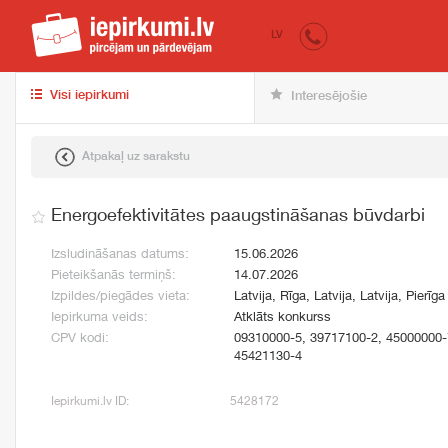
iepirkumi.lv
pir
LV
Visi iepirkumi
Interesējošie
Atpakaļ uz sarakstu
Energoefektivitātes paaugstināšanas būvdarbi
Izsludināšanas datums:
15.06.2026
Pieteikšanās termiņš:
14.07.2026
Izpildes/piegādes vieta:
Latvija, Rīga, Latvija, Latvija, Pierīga
Iepirkuma veids:
Atklāts konkurss
CPV kodi:
09310000-5, 39717100-2, 45000000-
45421130-4
Iepirkumi.lv ID:
5428172