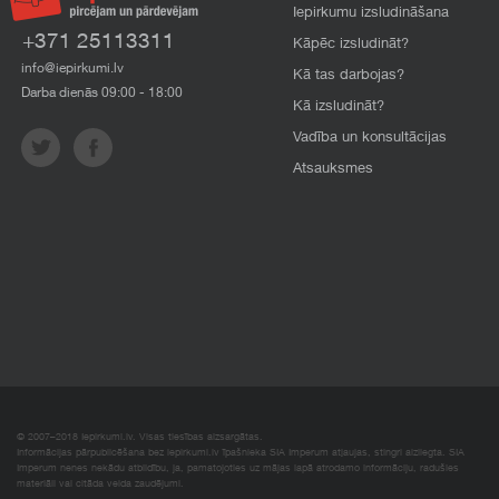
Iepirkumu izsludināšana
+371 25113311
Kāpēc izsludināt?
info@iepirkumi.lv
Kā tas darbojas?
Darba dienās 09:00 - 18:00
Kā izsludināt?
Vadība un konsultācijas
Atsauksmes
© 2007–2018 Iepirkumi.lv. Visas tiesības aizsargātas.
Informācijas pārpublicēšana bez iepirkumi.lv īpašnieka SIA Imperum atļaujas, stingri aizliegta. SIA
Imperum nenes nekādu atbildību, ja, pamatojoties uz mājas lapā atrodamo informāciju, radušies
materiāli vai citāda veida zaudējumi.