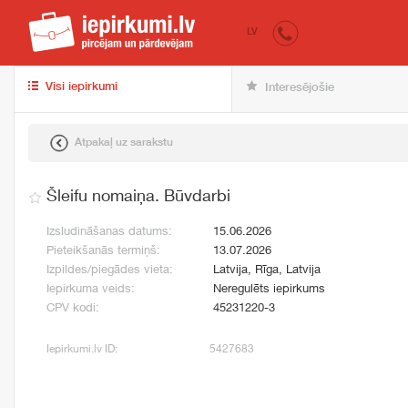
iepirkumi.lv
pir
LV
Visi iepirkumi
Interesējošie
Atpakaļ uz sarakstu
Šleifu nomaiņa. Būvdarbi
Izsludināšanas datums:
15.06.2026
Pieteikšanās termiņš:
13.07.2026
Izpildes/piegādes vieta:
Latvija, Rīga, Latvija
Iepirkuma veids:
Neregulēts iepirkums
CPV kodi:
45231220-3
Iepirkumi.lv ID:
5427683