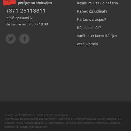
Iepirkumu izsludināšana
+371 25113311
Kāpēc izsludināt?
info@iepirkumi.lv
Kā tas darbojas?
Darba dienās 09:00 - 18:00
Kā izsludināt?
Vadība un konsultācijas
Atsauksmes
© 2007–2018 Iepirkumi.lv. Visas tiesības aizsargātas.
Informācijas pārpublicēšana bez iepirkumi.lv īpašnieka SIA Imperum atļaujas, stingri aizliegta. SIA
Imperum nenes nekādu atbildību, ja, pamatojoties uz mājas lapā atrodamo informāciju, radušies
materiāli vai citāda veida zaudējumi.