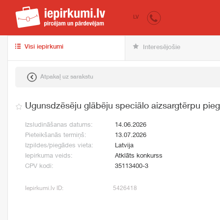
iepirkumi.lv
pir
LV
Visi iepirkumi
Interesējošie
Atpakaļ uz sarakstu
Ugunsdzēsēju glābēju speciālo aizsargtērpu pie
Izsludināšanas datums:
14.06.2026
Pieteikšanās termiņš:
13.07.2026
Izpildes/piegādes vieta:
Latvija
Iepirkuma veids:
Atklāts konkurss
CPV kodi:
35113400-3
Iepirkumi.lv ID:
5426418