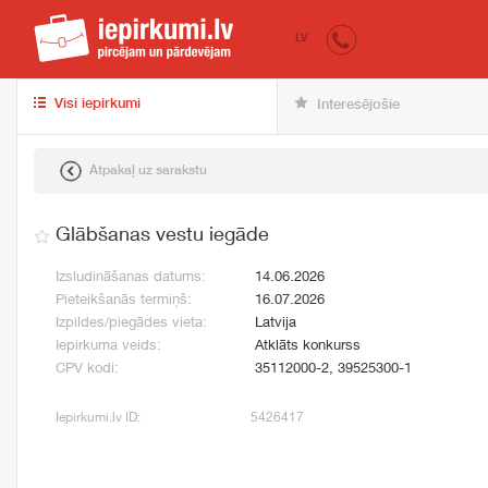
iepirkumi.lv
pir
LV
Visi iepirkumi
Interesējošie
Atpakaļ uz sarakstu
Glābšanas vestu iegāde
Izsludināšanas datums:
14.06.2026
Pieteikšanās termiņš:
16.07.2026
Izpildes/piegādes vieta:
Latvija
Iepirkuma veids:
Atklāts konkurss
CPV kodi:
35112000-2, 39525300-1
Iepirkumi.lv ID:
5426417