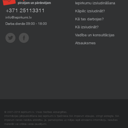
Iepirkumu izsludināšana
+371 25113311
Kāpēc izsludināt?
info@iepirkumi.lv
Kā tas darbojas?
Darba dienās 09:00 - 18:00
Kā izsludināt?
Vadība un konsultācijas
Atsauksmes
© 2007–2018 Iepirkumi.lv. Visas tiesības aizsargātas.
Informācijas pārpublicēšana bez iepirkumi.lv īpašnieka SIA Imperum atļaujas, stingri aizliegta. SIA
Imperum nenes nekādu atbildību, ja, pamatojoties uz mājas lapā atrodamo informāciju, radušies
materiāli vai citāda veida zaudējumi.