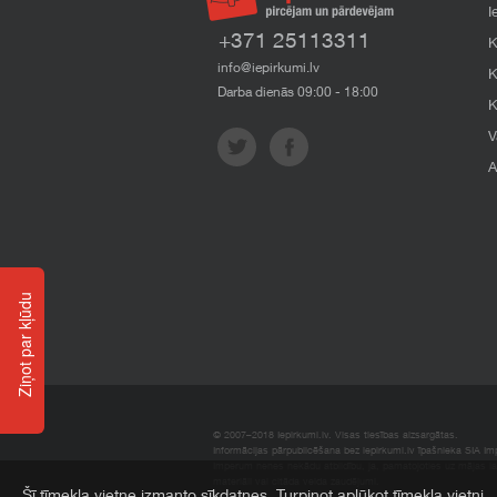
I
+371 25113311
K
info@iepirkumi.lv
K
Darba dienās 09:00 - 18:00
K
V
A
Ziņot par kļūdu
© 2007–2018 Iepirkumi.lv. Visas tiesības aizsargātas.
Informācijas pārpublicēšana bez iepirkumi.lv īpašnieka SIA Impe
Imperum nenes nekādu atbildību, ja, pamatojoties uz mājas l
materiāli vai citāda veida zaudējumi.