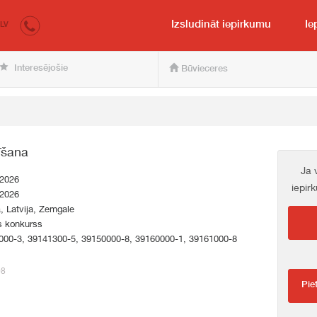
irkumi.lv
pircējam un pārdevējam
Izsludināt iepirkumu
Ie
LV
Interesējošie
Būvieceres
īšana
Ja 
.2026
iepir
.2026
a, Latvija, Zemgale
s konkurss
000-3, 39141300-5, 39150000-8, 39160000-1, 39161000-8
08
Pie