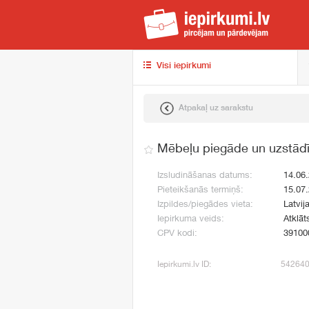
iep
Visi iepirkumi
Atpakaļ uz sarakstu
Mēbeļu piegāde un uzstād
Izsludināšanas datums:
14.06
Pieteikšanās termiņš:
15.07
Izpildes/piegādes vieta:
Latvij
Iepirkuma veids:
Atklāt
CPV kodi:
39100
Iepirkumi.lv ID:
54264