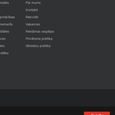
endārs
Par mums
Kontakti
apmācības
Rekvizīti
onements
Vakances
litātes
Reklāmas iespējas
nces
Privātuma politika
des
Sīkdatņu politika
iotēka