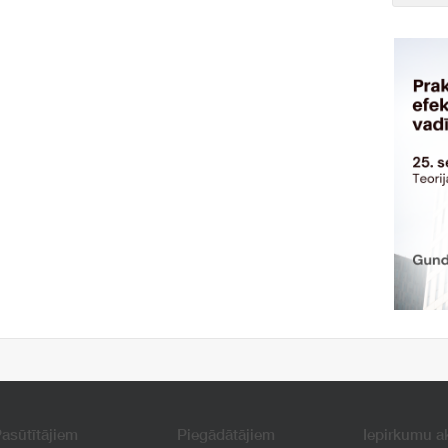
asūtītājiem
Piegādātājiem
Iepirkumu a