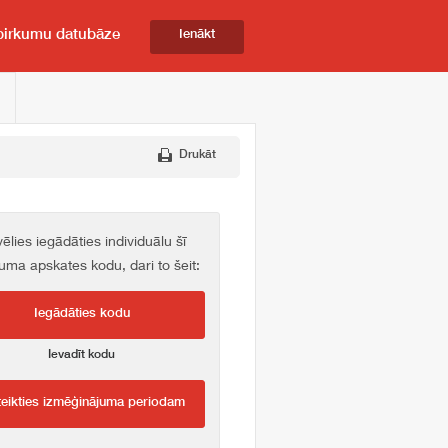
pirkumu datubāze
Ienākt
Drukāt
vēlies iegādāties individuālu šī
kuma apskates kodu, dari to šeit:
Iegādāties kodu
Ievadīt kodu
teikties izmēģinājuma periodam