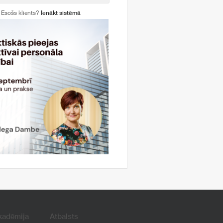
Esošs klients?
Ienākt sistēmā
kadēmija
Atbalsts