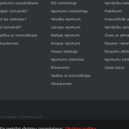
epirkumu izsludināšana
EIS monitorings
Apmācību kal
āpēc izsludināt?
Iepirkumu monitorings
Praktikumi
ā tas darbojas?
Aktuālie iepirkumi
Korporatīvās 
ā izsludināt?
Latvijas iepirkumi
Apmācību ab
adība un konsultācijas
Baltijas iepirkumi
Ziņas un aktua
tsauksmes
Eiropas iepirkumi
Nozares vaka
Nozaru katalogs
Ekspertu atbil
Iepirkumu statistika
Iepirkumu bibl
Būvieceres
Gada balva
Vadība un konsultācijas
Atsauksmes
rum atļaujas, stingri aizliegta. SIA
apā atrodamo informāciju, radušies