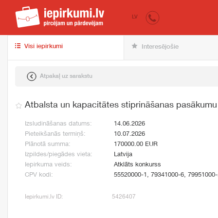
iepirkumi.lv
pir
LV
Visi iepirkumi
Interesējošie
Atpakaļ uz sarakstu
Atbalsta un kapacitātes stiprināšanas pasākum
Izsludināšanas datums:
14.06.2026
Pieteikšanās termiņš:
10.07.2026
Plānotā summa:
170000.00 EUR
Izpildes/piegādes vieta:
Latvija
Iepirkuma veids:
Atklāts konkurss
CPV kodi:
55520000-1, 79341000-6, 79951000-
Iepirkumi.lv ID:
5426407