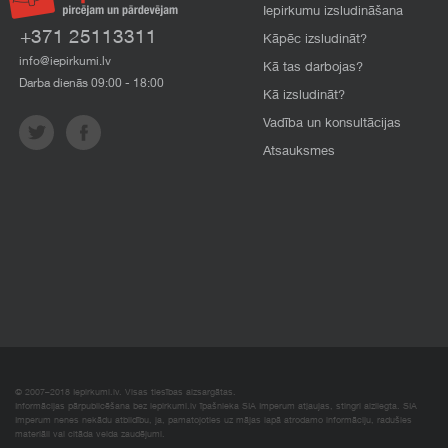
Iepirkumu izsludināšana
+371 25113311
Kāpēc izsludināt?
info@iepirkumi.lv
Kā tas darbojas?
Darba dienās 09:00 - 18:00
Kā izsludināt?
Vadība un konsultācijas
Atsauksmes
© 2007–2018 Iepirkumi.lv. Visas tiesības aizsargātas.
Informācijas pārpublicēšana bez iepirkumi.lv īpašnieka SIA Imperum atļaujas, stingri aizliegta. SIA
Imperum nenes nekādu atbildību, ja, pamatojoties uz mājas lapā atrodamo informāciju, radušies
materiāli vai citāda veida zaudējumi.