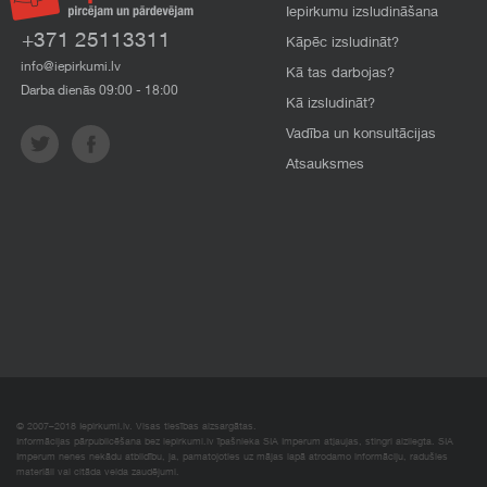
Iepirkumu izsludināšana
+371 25113311
Kāpēc izsludināt?
info@iepirkumi.lv
Kā tas darbojas?
Darba dienās 09:00 - 18:00
Kā izsludināt?
Vadība un konsultācijas
Atsauksmes
© 2007–2018 Iepirkumi.lv. Visas tiesības aizsargātas.
Informācijas pārpublicēšana bez iepirkumi.lv īpašnieka SIA Imperum atļaujas, stingri aizliegta. SIA
Imperum nenes nekādu atbildību, ja, pamatojoties uz mājas lapā atrodamo informāciju, radušies
materiāli vai citāda veida zaudējumi.