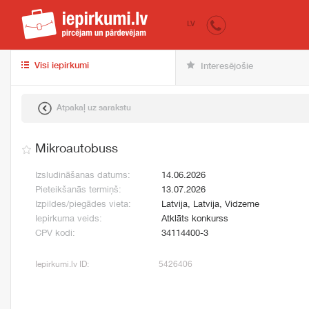
iepirkumi.lv
pir
LV
Visi iepirkumi
Interesējošie
Atpakaļ uz sarakstu
Mikroautobuss
Izsludināšanas datums:
14.06.2026
Pieteikšanās termiņš:
13.07.2026
Izpildes/piegādes vieta:
Latvija, Latvija, Vidzeme
Iepirkuma veids:
Atklāts konkurss
CPV kodi:
34114400-3
Iepirkumi.lv ID:
5426406