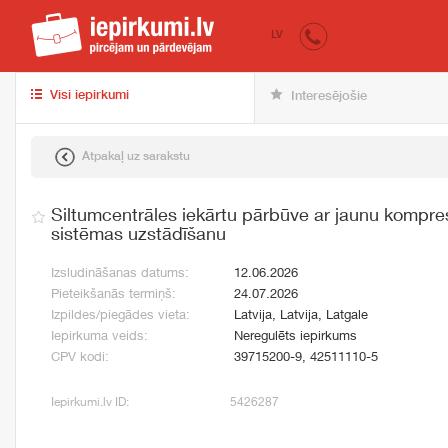
iepirkumi.lv
pir
LV
Visi iepirkumi
Interesējošie
Atpakaļ uz sarakstu
Siltumcentrāles iekārtu pārbūve ar jaunu kompre
sistēmas uzstādīšanu
Izsludināšanas datums:
12.06.2026
Pieteikšanās termiņš:
24.07.2026
Izpildes/piegādes vieta:
Latvija, Latvija, Latgale
Iepirkuma veids:
Neregulēts iepirkums
CPV kodi:
39715200-9, 42511110-5
Iepirkumi.lv ID:
5426287