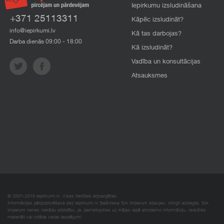
Iepirkumu izsludināšana
+371 25113311
Kāpēc izsludināt?
info@iepirkumi.lv
Kā tas darbojas?
Darba dienās 09:00 - 18:00
Kā izsludināt?
Vadība un konsultācijas
Atsauksmes
© 2007–2018 Iepirkumi.lv. Visas tiesības aizsargātas.
Informācijas pārpublicēšana bez iepirkumi.lv īpašnieka SIA Imperum atļaujas, stingri aizliegta. SIA
Imperum nenes nekādu atbildību, ja, pamatojoties uz mājas lapā atrodamo informāciju, radušies
materiāli vai citāda veida zaudējumi.