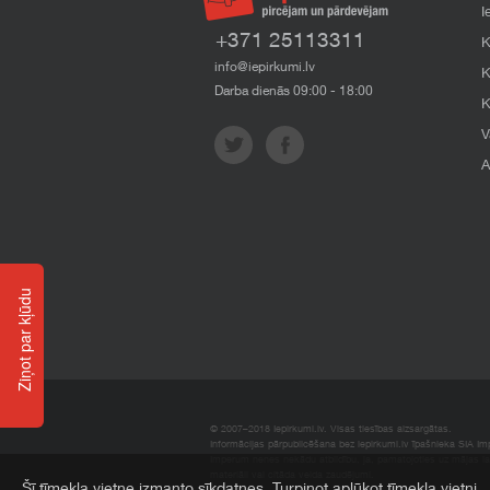
I
+371 25113311
K
info@iepirkumi.lv
K
Darba dienās 09:00 - 18:00
K
V
A
Ziņot par kļūdu
© 2007–2018 Iepirkumi.lv. Visas tiesības aizsargātas.
Informācijas pārpublicēšana bez iepirkumi.lv īpašnieka SIA Impe
Imperum nenes nekādu atbildību, ja, pamatojoties uz mājas l
materiāli vai citāda veida zaudējumi.