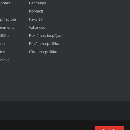
endārs
Par mums
Kontakti
apmācības
Rekvizīti
onements
Vakances
litātes
Reklāmas iespējas
nces
Privātuma politika
des
Sīkdatņu politika
iotēka