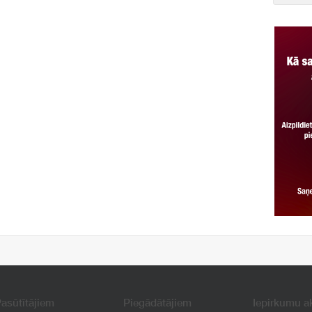
asūtītājiem
Piegādātājiem
Iepirkumu a