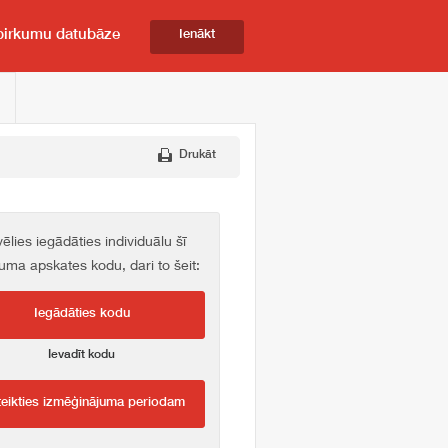
pirkumu datubāze
Ienākt
Drukāt
vēlies iegādāties individuālu šī
kuma apskates kodu, dari to šeit:
Iegādāties kodu
Ievadīt kodu
teikties izmēģinājuma periodam