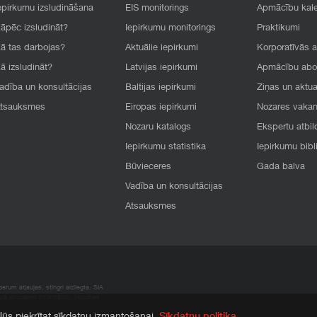
epirkumu izsludināšana
EIS monitorings
Apmācību kal
āpēc izsludināt?
Iepirkumu monitorings
Praktikumi
ā tas darbojas?
Aktuālie iepirkumi
Korporatīvās 
ā izsludināt?
Latvijas iepirkumi
Apmācību ab
adība un konsultācijas
Baltijas iepirkumi
Ziņas un aktua
tsauksmes
Eiropas iepirkumi
Nozares vaka
Nozaru katalogs
Ekspertu atbil
Iepirkumu statistika
Iepirkumu bibl
Būvieceres
Gada balva
Vadība un konsultācijas
Atsauksmes
rum atļaujas, stingri aizliegta. SIA
apā atrodamo informāciju, radušies