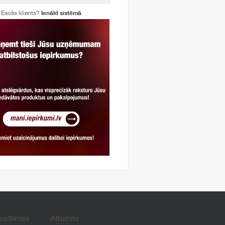
Esošs klients?
Ienākt sistēmā
kadēmija
Atbalsts