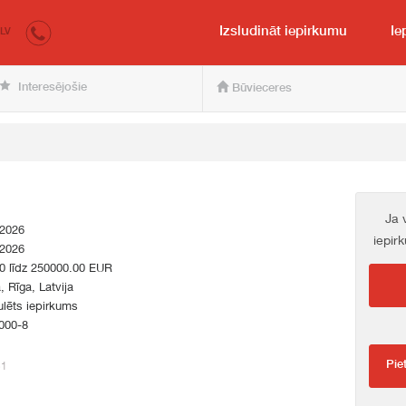
irkumi.lv
pircējam un pārdevējam
Izsludināt iepirkumu
Ie
LV
Interesējošie
Būvieceres
Ja 
.2026
iepir
.2026
00 līdz 250000.00 EUR
a, Rīga, Latvija
lēts iepirkums
000-8
Pie
51