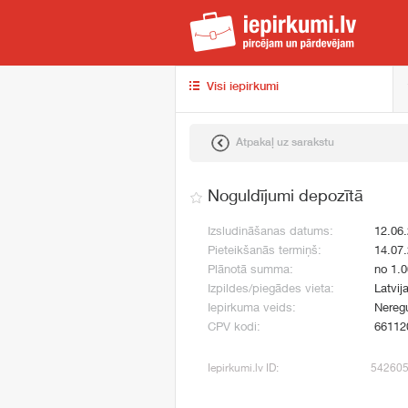
iep
Visi iepirkumi
Atpakaļ uz sarakstu
Noguldījumi depozītā
Izsludināšanas datums:
12.06
Pieteikšanās termiņš:
14.07
Plānotā summa:
no 1.
Izpildes/piegādes vieta:
Latvij
Iepirkuma veids:
Neregu
CPV kodi:
66112
Iepirkumi.lv ID:
54260