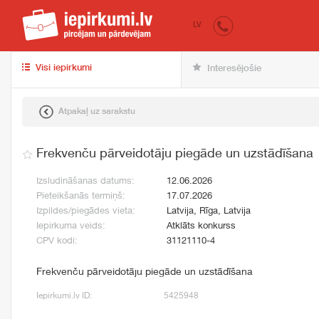
iepirkumi.lv
pir
LV
Visi iepirkumi
Interesējošie
Atpakaļ uz sarakstu
Frekvenču pārveidotāju piegāde un uzstādīšana
Izsludināšanas datums:
12.06.2026
Pieteikšanās termiņš:
17.07.2026
Izpildes/piegādes vieta:
Latvija, Rīga, Latvija
Iepirkuma veids:
Atklāts konkurss
CPV kodi:
31121110-4
Frekvenču pārveidotāju piegāde un uzstādīšana
Iepirkumi.lv ID:
5425948