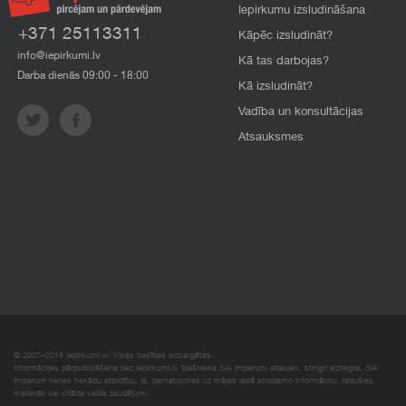
Iepirkumu izsludināšana
+371 25113311
Kāpēc izsludināt?
info@iepirkumi.lv
Kā tas darbojas?
Darba dienās 09:00 - 18:00
Kā izsludināt?
Vadība un konsultācijas
Atsauksmes
© 2007–2018 Iepirkumi.lv. Visas tiesības aizsargātas.
Informācijas pārpublicēšana bez iepirkumi.lv īpašnieka SIA Imperum atļaujas, stingri aizliegta. SIA
Imperum nenes nekādu atbildību, ja, pamatojoties uz mājas lapā atrodamo informāciju, radušies
materiāli vai citāda veida zaudējumi.