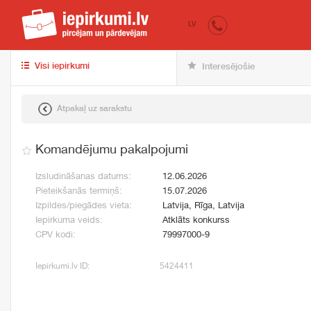
iepirkumi.lv
pir
LV
Visi iepirkumi
Interesējošie
Atpakaļ uz sarakstu
Komandējumu pakalpojumi
Izsludināšanas datums:
12.06.2026
Pieteikšanās termiņš:
15.07.2026
Izpildes/piegādes vieta:
Latvija, Rīga, Latvija
Iepirkuma veids:
Atklāts konkurss
CPV kodi:
79997000-9
Iepirkumi.lv ID:
5424411