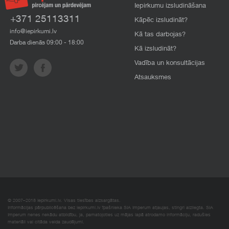
Iepirkumu izsludināšana
+371 25113311
Kāpēc izsludināt?
info@iepirkumi.lv
Kā tas darbojas?
Darba dienās 09:00 - 18:00
Kā izsludināt?
Vadība un konsultācijas
Atsauksmes
© 2007–2018 Iepirkumi.lv. Visas tiesības aizsargātas.
Informācijas pārpublicēšana bez iepirkumi.lv īpašnieka SIA Imperum atļaujas, stingri aizliegta. SIA
Imperum nenes nekādu atbildību, ja, pamatojoties uz mājas lapā atrodamo informāciju, radušies
materiāli vai citāda veida zaudējumi.