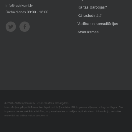
info@iepirkumi.lv
Kā tas darbojas?
Darba dienās 09:00 - 18:00
Kā izsludināt?
Vadība un konsultācijas
Atsauksmes
© 2007–2018 Iepirkumi.lv. Visas tiesības aizsargātas.
Informācijas pārpublicēšana bez iepirkumi.lv īpašnieka SIA Imperum atļaujas, stingri aizliegta. SIA
Imperum nenes nekādu atbildību, ja, pamatojoties uz mājas lapā atrodamo informāciju, radušies
materiāli vai citāda veida zaudējumi.