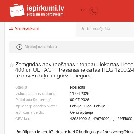
iepirkumi.lv
pir
LV
Visi iepirkumi
Interesējošie
Atpakaļ uz sarakstu
Zemgrīdas apvirpošanas riteņpāru iekārtas Heg
400 un ULT AG Filtrēšanas iekārtas HEG 1200.2
rezerves daļu un griežņu iegāde
Stadija:
Noslēgts
Izsludināšanas datums:
11.06.2026
Pieteikšanās termiņš:
09.07.2026
Izpildes/piegādes vieta:
Latvija, Rīga, Latvija
Iepirkuma veids:
Cenu aptauja
CPV kodi:
42621000-5, 42674000-1, 42955000-
Pasūtījums ietver trīs daļas: karbīda riteņu griežņus zemgrīdas