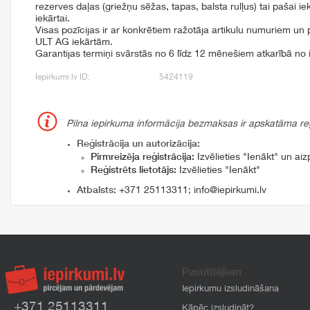
rezerves daļas (griežņu sēžas, tapas, balsta rulļus) tai pašai iekār
iekārtai.
Visas pozīcijas ir ar konkrētiem ražotāja artikulu numuriem u
ULT AG iekārtām.
Garantijas termiņi svārstās no 6 līdz 12 mēnešiem atkarībā no 
Iepirkumi.lv ID:
5424119
Pilna iepirkuma informācija bezmaksas ir apskatāma reģi
Reģistrācija un autorizācija:
Pirmreizēja reģistrācija:
Izvēlieties "Ienākt" un aizp
Reģistrēts lietotājs:
Izvēlieties "Ienākt"
Atbalsts:
+371 25113311
;
info@iepirkumi.lv
Pasūtītājiem
Iepirkumu izsludināšana
+371 25113311
Kāpēc izsludināt?