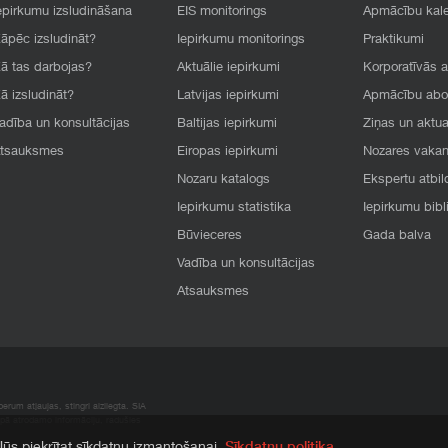
epirkumu izsludināšana
EIS monitorings
Apmācību kal
āpēc izsludināt?
Iepirkumu monitorings
Praktikumi
ā tas darbojas?
Aktuālie iepirkumi
Korporatīvās 
ā izsludināt?
Latvijas iepirkumi
Apmācību ab
adība un konsultācijas
Baltijas iepirkumi
Ziņas un aktua
tsauksmes
Eiropas iepirkumi
Nozares vaka
Nozaru katalogs
Ekspertu atbil
Iepirkumu statistika
Iepirkumu bibl
Būvieceres
Gada balva
Vadība un konsultācijas
Atsauksmes
rum atļaujas, stingri aizliegta. SIA
apā atrodamo informāciju, radušies