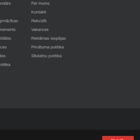
endārs
Par mums
Kontakti
apmācības
Rekvizīti
onements
Vakances
litātes
Reklāmas iespējas
nces
Privātuma politika
des
Sīkdatņu politika
iotēka