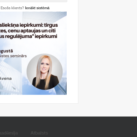
Esošs klients?
Ienākt sistēmā
kadēmija
Atbalsts