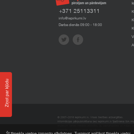
I
+371 25113311
K
info@iepirkumi.lv
K
Darba dienās 09:00 - 18:00
K
V
A
Ziņot par kļūdu
© 2007–2018 Iepirkumi.lv. Visas tiesības aizsargātas.
Informācijas pārpublicēšana bez iepirkumi.lv īpašnieka SIA Impe
Imperum nenes nekādu atbildību, ja, pamatojoties uz mājas l
materiāli vai citāda veida zaudējumi.