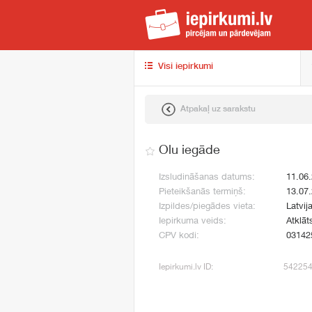
iep
Visi iepirkumi
Atpakaļ uz sarakstu
Olu iegāde
Izsludināšanas datums:
11.06
Pieteikšanās termiņš:
13.07
Izpildes/piegādes vieta:
Latvij
Iepirkuma veids:
Atklāt
CPV kodi:
03142
Iepirkumi.lv ID:
54225