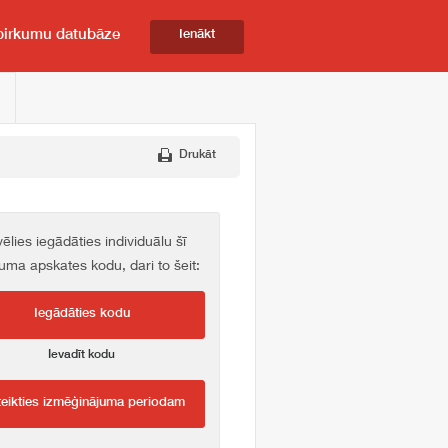
pirkumu datubāze
Ienākt
Drukāt
vēlies iegādāties individuālu šī
kuma apskates kodu, dari to šeit:
Iegādāties kodu
Ievadīt kodu
teikties izmēģinājuma periodam