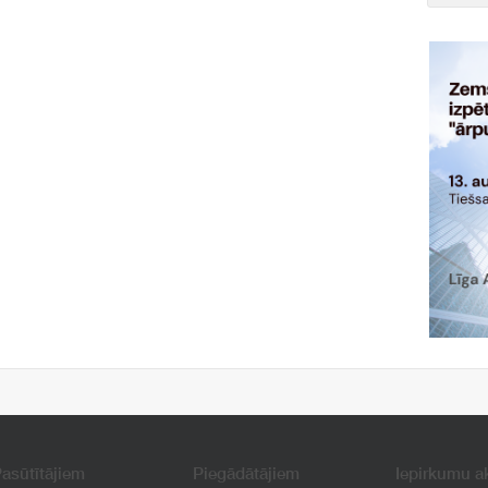
asūtītājiem
Piegādātājiem
Iepirkumu a