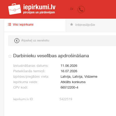
iepirkumi.lv
pir
LV
Visi iepirkumi
Interesējošie
Atpakaļ uz sarakstu
Darbinieku veselības apdrošināšana
Izsludināšanas datums:
11.06.2026
Pieteikšanās termiņš:
16.07.2026
Izpildes/piegādes vieta:
Latvija, Latvija, Vidzeme
Iepirkuma veids:
Atklāts konkurss
CPV kodi:
66512200-4
Iepirkumi.lv ID:
5422519