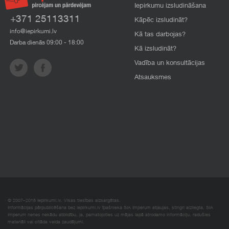
Iepirkumu izsludināšana
+371 25113311
Kāpēc izsludināt?
info@iepirkumi.lv
Kā tas darbojas?
Darba dienās 09:00 - 18:00
Kā izsludināt?
Vadība un konsultācijas
Atsauksmes
© 2007–2018 Iepirkumi.lv. Visas tiesības aizsargātas.
Informācijas pārpublicēšana bez iepirkumi.lv īpašnieka SIA Imperum atļaujas, stingri aizliegta. SIA
Imperum nenes nekādu atbildību, ja, pamatojoties uz mājas lapā atrodamo informāciju, radušies
materiāli vai citāda veida zaudējumi.