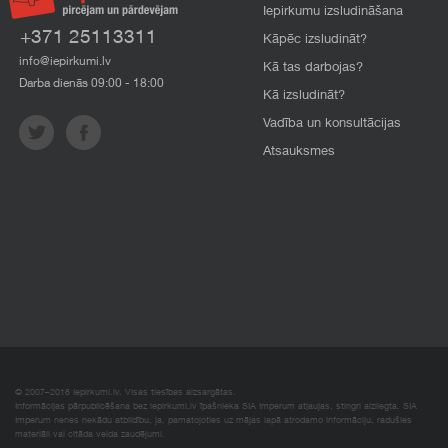
Iepirkumu izsludināšana
+371 25113311
Kāpēc izsludināt?
info@iepirkumi.lv
Kā tas darbojas?
Darba dienās 09:00 - 18:00
Kā izsludināt?
Vadība un konsultācijas
Atsauksmes
© 2007–2018 Iepirkumi.lv. Visas tiesības aizsargātas.
Informācijas pārpublicēšana bez iepirkumi.lv īpašnieka SIA Imperum atļaujas, stingri aizliegta. SIA
Imperum nenes nekādu atbildību, ja, pamatojoties uz mājas lapā atrodamo informāciju, radušies
materiāli vai citāda veida zaudējumi.