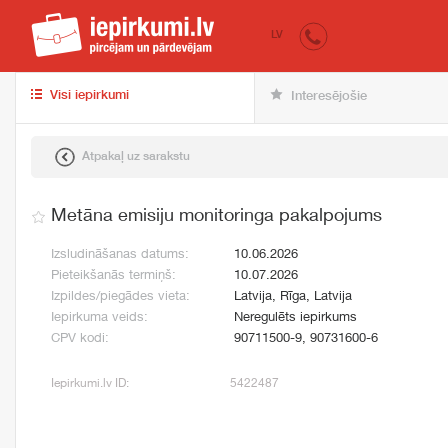
iepirkumi.lv
pir
LV
Visi iepirkumi
Interesējošie
Atpakaļ uz sarakstu
Metāna emisiju monitoringa pakalpojums
Izsludināšanas datums:
10.06.2026
Pieteikšanās termiņš:
10.07.2026
Izpildes/piegādes vieta:
Latvija, Rīga, Latvija
Iepirkuma veids:
Neregulēts iepirkums
CPV kodi:
90711500-9, 90731600-6
Iepirkumi.lv ID:
5422487