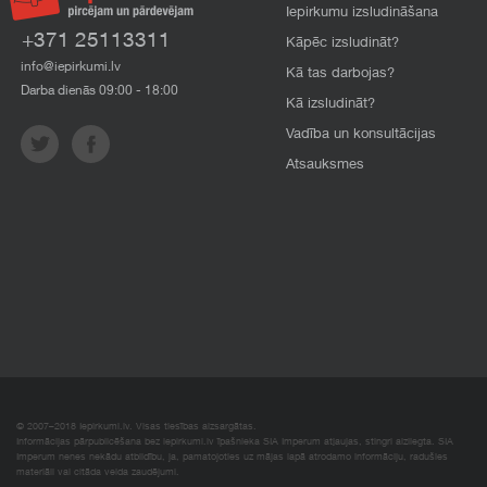
Iepirkumu izsludināšana
+371 25113311
Kāpēc izsludināt?
info@iepirkumi.lv
Kā tas darbojas?
Darba dienās 09:00 - 18:00
Kā izsludināt?
Vadība un konsultācijas
Atsauksmes
© 2007–2018 Iepirkumi.lv. Visas tiesības aizsargātas.
Informācijas pārpublicēšana bez iepirkumi.lv īpašnieka SIA Imperum atļaujas, stingri aizliegta. SIA
Imperum nenes nekādu atbildību, ja, pamatojoties uz mājas lapā atrodamo informāciju, radušies
materiāli vai citāda veida zaudējumi.