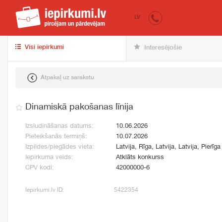
iepirkumi.lv
pir
LV
Visi iepirkumi
Interesējošie
Atpakaļ uz sarakstu
Dinamiskā pakošanas līnija
Izsludināšanas datums:
10.06.2026
Pieteikšanās termiņš:
10.07.2026
Izpildes/piegādes vieta:
Latvija, Rīga, Latvija, Latvija, Pierīga
Iepirkuma veids:
Atklāts konkurss
CPV kodi:
42000000-6
Iepirkumi.lv ID:
5422354