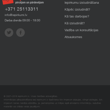
Iepirkumu izsludināšana
+371 25113311
Kāpēc izsludināt?
info@iepirkumi.lv
Kā tas darbojas?
Darba dienās 09:00 - 18:00
Kā izsludināt?
Vadība un konsultācijas
Atsauksmes
© 2007–2018 Iepirkumi.lv. Visas tiesības aizsargātas.
Informācijas pārpublicēšana bez iepirkumi.lv īpašnieka SIA Imperum atļaujas, stingri aizliegta. SIA
Imperum nenes nekādu atbildību, ja, pamatojoties uz mājas lapā atrodamo informāciju, radušies
materiāli vai citāda veida zaudējumi.