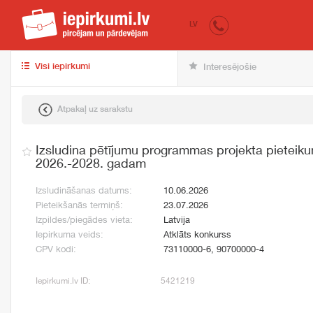
iepirkumi.lv
pir
LV
Visi iepirkumi
Interesējošie
Atpakaļ uz sarakstu
Izsludina pētījumu programmas projekta pieteiku
2026.-2028. gadam
Izsludināšanas datums:
10.06.2026
Pieteikšanās termiņš:
23.07.2026
Izpildes/piegādes vieta:
Latvija
Iepirkuma veids:
Atklāts konkurss
CPV kodi:
73110000-6, 90700000-4
Iepirkumi.lv ID:
5421219