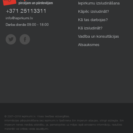
Iepirkumu izsludināšana
+371 25113311
Kāpēc izsludināt?
info@iepirkumi.lv
Kā tas darbojas?
Darba dienās 09:00 - 18:00
Kā izsludināt?
Vadība un konsultācijas
Atsauksmes
© 2007–2018 Iepirkumi.lv. Visas tiesības aizsargātas.
Informācijas pārpublicēšana bez iepirkumi.lv īpašnieka SIA Imperum atļaujas, stingri aizliegta. SIA
Imperum nenes nekādu atbildību, ja, pamatojoties uz mājas lapā atrodamo informāciju, radušies
materiāli vai citāda veida zaudējumi.