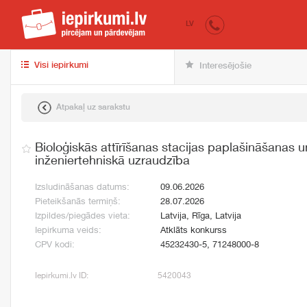
iepirkumi.lv
pir
LV
Visi iepirkumi
Interesējošie
Atpakaļ uz sarakstu
Bioloģiskās attīrīšanas stacijas paplašināšanas 
inženiertehniskā uzraudzība
Izsludināšanas datums:
09.06.2026
Pieteikšanās termiņš:
28.07.2026
Izpildes/piegādes vieta:
Latvija, Rīga, Latvija
Iepirkuma veids:
Atklāts konkurss
CPV kodi:
45232430-5, 71248000-8
Iepirkumi.lv ID:
5420043