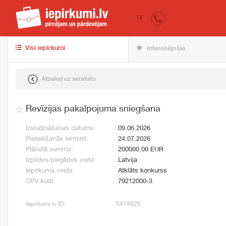
iepirkumi.lv
pir
LV
Visi iepirkumi
Interesējošie
Atpakaļ uz sarakstu
Revīzijas pakalpojuma sniegšana
Izsludināšanas datums:
09.06.2026
Pieteikšanās termiņš:
24.07.2026
Plānotā summa:
200000.00 EUR
Izpildes/piegādes vieta:
Latvija
Iepirkuma veids:
Atklāts konkurss
CPV kodi:
79212000-3
Iepirkumi.lv ID:
5418925