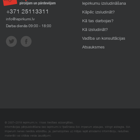
Iepirkumu izsludināšana
+371 25113311
Kāpēc izsludināt?
info@iepirkumi.lv
Kā tas darbojas?
Darba dienās 09:00 - 18:00
Kā izsludināt?
Vadība un konsultācijas
Atsauksmes
© 2007–2018 Iepirkumi.lv. Visas tiesības aizsargātas.
Informācijas pārpublicēšana bez iepirkumi.lv īpašnieka SIA Imperum atļaujas, stingri aizliegta. SIA
Imperum nenes nekādu atbildību, ja, pamatojoties uz mājas lapā atrodamo informāciju, radušies
materiāli vai citāda veida zaudējumi.