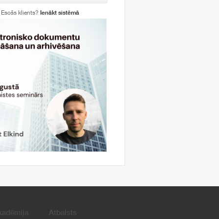
Esošs klients?
Ienākt sistēmā
kadēmija
Atbalsts