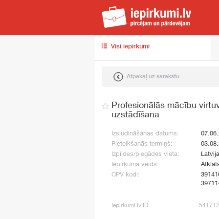
iep
Visi iepirkumi
Atpakaļ uz sarakstu
Profesionālās mācību virtu
uzstādīšana
Izsludināšanas datums:
07.06
Pieteikšanās termiņš:
03.08
Izpildes/piegādes vieta:
Latvij
Iepirkuma veids:
Atklāt
CPV kodi:
39141
39711
Iepirkumi.lv ID:
54171