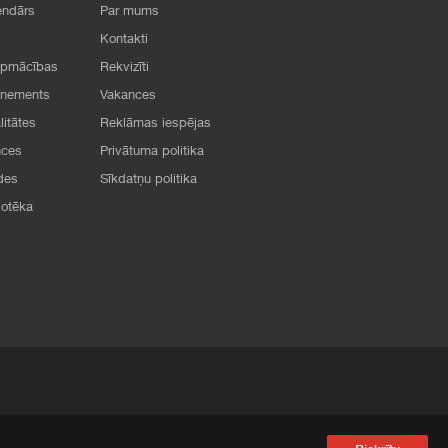
endārs
Par mums
Kontakti
apmācības
Rekvizīti
onements
Vakances
litātes
Reklāmas iespējas
nces
Privātuma politika
des
Sīkdatņu politika
iotēka