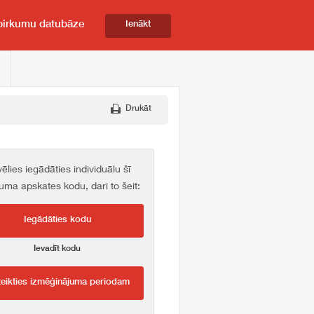
pirkumu datubāze
Ienākt
Drukāt
vēlies iegādāties individuālu šī
kuma apskates kodu, dari to šeit:
Iegādāties kodu
Ievadīt kodu
teikties izmēģinājuma periodam