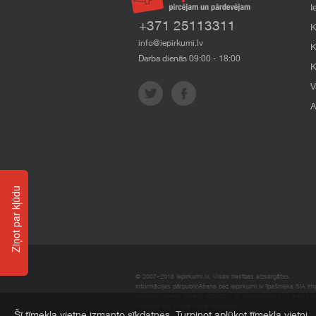
I
+371 25113311
K
info@iepirkumi.lv
K
Darba dienās 09:00 - 18:00
K
V
A
Ziņot par kļūdu
© 2007–2018 Iepirkumi.lv. Visas tiesības aizsargātas.
Informācijas pārpublicēšana bez iepirkumi.lv īpašnieka SIA Impe
Imperum nenes nekādu atbildību, ja, pamatojoties uz mājas l
materiāli vai citāda veida zaudējumi.