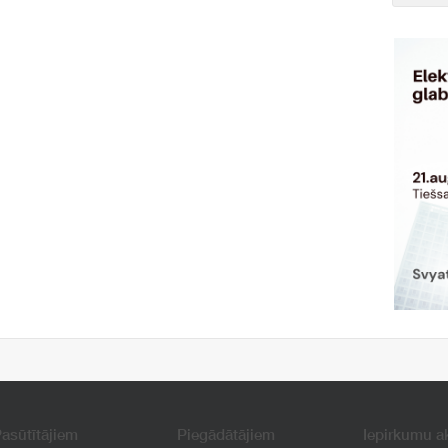
asūtītājiem
Piegādātājiem
Iepirkumu a