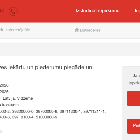
irkumi.lv
pircējam un pārdevējam
Izsludināt iepirkumu
Ie
LV
Interesējošie
Būvieceres
ves iekārtu un piederumu piegāde un
Ja 
iepir
.2026
.2026
a, Latvija, Vidzeme
s konkurss
000-2, 39220000-0, 39700000-9, 39711200-1, 39711211-1,
400-3, 39713100-4, 51000000-9
Pie
22