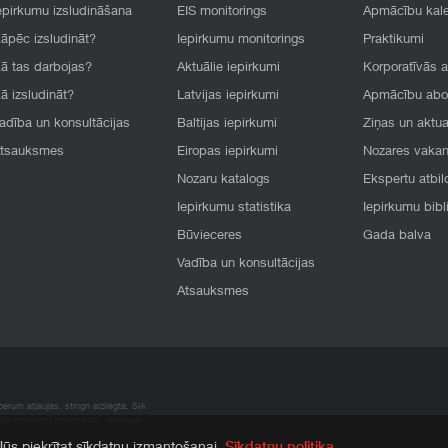
epirkumu izsludināšana
EIS monitorings
Apmācību kal
āpēc izsludināt?
Iepirkumu monitorings
Praktikumi
ā tas darbojas?
Aktuālie iepirkumi
Korporatīvās 
ā izsludināt?
Latvijas iepirkumi
Apmācību ab
adība un konsultācijas
Baltijas iepirkumi
Ziņas un aktua
tsauksmes
Eiropas iepirkumi
Nozares vaka
Nozaru katalogs
Ekspertu atbil
Iepirkumu statistika
Iepirkumu bibl
Būvieceres
Gada balva
Vadība un konsultācijas
Atsauksmes
rum atļaujas, stingri aizliegta. SIA
apā atrodamo informāciju, radušies