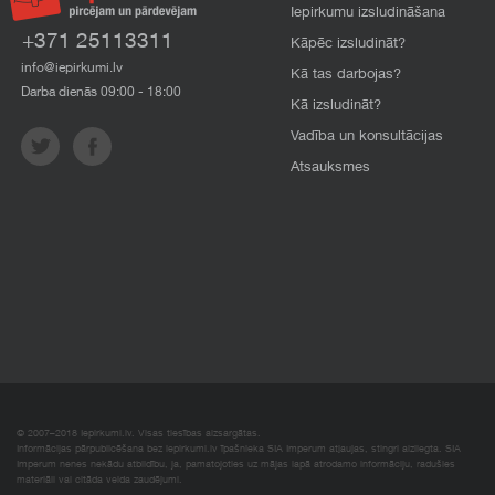
Iepirkumu izsludināšana
+371 25113311
Kāpēc izsludināt?
info@iepirkumi.lv
Kā tas darbojas?
Darba dienās 09:00 - 18:00
Kā izsludināt?
Vadība un konsultācijas
Atsauksmes
© 2007–2018 Iepirkumi.lv. Visas tiesības aizsargātas.
Informācijas pārpublicēšana bez iepirkumi.lv īpašnieka SIA Imperum atļaujas, stingri aizliegta. SIA
Imperum nenes nekādu atbildību, ja, pamatojoties uz mājas lapā atrodamo informāciju, radušies
materiāli vai citāda veida zaudējumi.