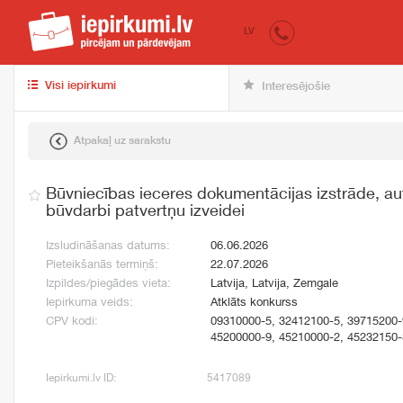
iepirkumi.lv
pir
LV
Visi iepirkumi
Interesējošie
Atpakaļ uz sarakstu
Būvniecības ieceres dokumentācijas izstrāde, a
būvdarbi patvertņu izveidei
Izsludināšanas datums:
06.06.2026
Pieteikšanās termiņš:
22.07.2026
Izpildes/piegādes vieta:
Latvija, Latvija, Zemgale
Iepirkuma veids:
Atklāts konkurss
CPV kodi:
09310000-5, 32412100-5, 39715200-
45200000-9, 45210000-2, 45232150-
Iepirkumi.lv ID:
5417089