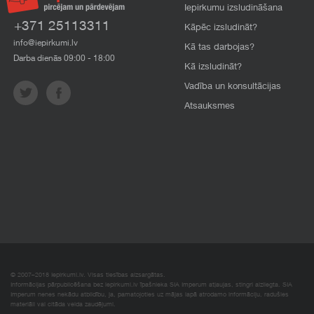
Iepirkumu izsludināšana
+371 25113311
Kāpēc izsludināt?
info@iepirkumi.lv
Kā tas darbojas?
Darba dienās 09:00 - 18:00
Kā izsludināt?
Vadība un konsultācijas
Atsauksmes
© 2007–2018 Iepirkumi.lv. Visas tiesības aizsargātas.
Informācijas pārpublicēšana bez iepirkumi.lv īpašnieka SIA Imperum atļaujas, stingri aizliegta. SIA
Imperum nenes nekādu atbildību, ja, pamatojoties uz mājas lapā atrodamo informāciju, radušies
materiāli vai citāda veida zaudējumi.