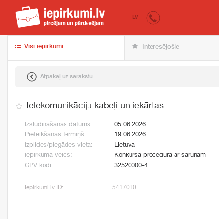
iepirkumi.lv
pir
LV
Visi iepirkumi
Interesējošie
Atpakaļ uz sarakstu
Telekomunikāciju kabeļi un iekārtas
Izsludināšanas datums:
05.06.2026
Pieteikšanās termiņš:
19.06.2026
Izpildes/piegādes vieta:
Lietuva
Iepirkuma veids:
Konkursa procedūra ar sarunām
CPV kodi:
32520000-4
Iepirkumi.lv ID:
5417010