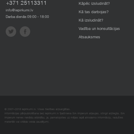
+371 25113311
Kāpēc izsludināt?
info@iepirkumi.lv
Kā tas darbojas?
Darba dienās 09:00 - 18:00
Kā izsludināt?
Vadība un konsultācijas
Atsauksmes
© 2007–2018 Iepirkumi.lv. Visas tiesības aizsargātas.
Informācijas pārpublicēšana bez iepirkumi.lv īpašnieka SIA Imperum atļaujas, stingri aizliegta. SIA
Imperum nenes nekādu atbildību, ja, pamatojoties uz mājas lapā atrodamo informāciju, radušies
materiāli vai citāda veida zaudējumi.