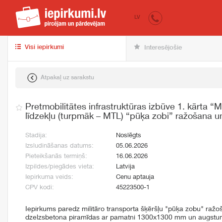
iepirkumi.lv
pir
LV
Visi iepirkumi
Interesējošie
Atpakaļ uz sarakstu
Pretmobilitātes infrastruktūras izbūve 1. kārta “M
līdzekļu (turpmāk – MTL) “pūķa zobi” ražošana u
Stadija:
Noslēgts
Izsludināšanas datums:
05.06.2026
Pieteikšanās termiņš:
16.06.2026
Izpildes/piegādes vieta:
Latvija
Iepirkuma veids:
Cenu aptauja
CPV kodi:
45223500-1
Iepirkums paredz militāro transporta šķēršļu "pūķa zobu" ražo
dzelzsbetona piramīdas ar pamatni 1300x1300 mm un augstu