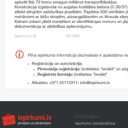
apturēt līdz 70 tonnu smagus militāros transportlīdzekļus.
Konstrukcija izgatavota no augstas kvalitātes betona (C 30/37)
atbilst stingrām salizturības prasībām. Papildus 500 vienībām 
mehānismi ar ķēžu stropēm, aizsargplāksnēm un tērauda stie
Katram zobam jābūt marķētam ar identifikācijas numuru un jāp
dokumentācija ar atbilstības apliecinājumu.
Iepirkumi.lv ID:
5417003
Pilna iepirkuma informācija bezmaksas ir apskatāma reģi
Reģistrācija un autorizācija:
Pirmreizēja reģistrācija:
Izvēlieties "Ienākt" un aizp
Reģistrēts lietotājs:
Izvēlieties "Ienākt"
Atbalsts:
+371 25113311
;
info@iepirkumi.lv
Pasūtītājiem
Iepirkumu izsludināšana